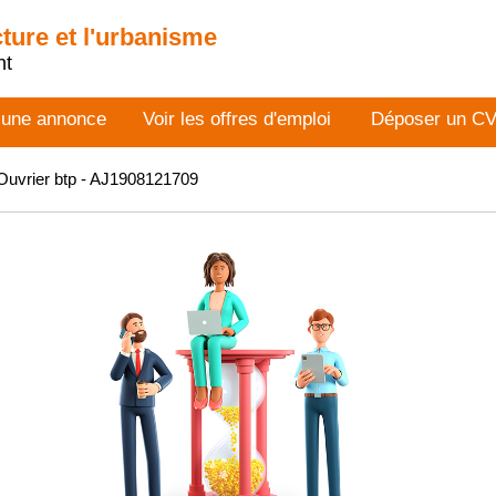
cture et l'urbanisme
nt
 une annonce
Voir les offres d'emploi
Déposer un C
uvrier btp - AJ1908121709