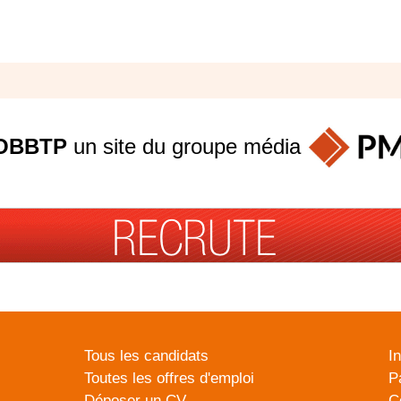
OBBTP
un site du groupe
média
Tous les candidats
I
Toutes les offres d'emploi
P
Déposer un CV
C