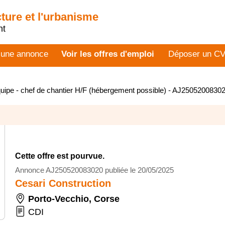
cture et l'urbanisme
nt
 une annonce
Voir les offres d'emploi
Déposer un C
uipe - chef de chantier H/F (hébergement possible) - AJ2505200830
Cette offre est pourvue.
Annonce AJ250520083020 publiée le 20/05/2025
Cesari Construction
Porto-Vecchio
,
Corse
CDI