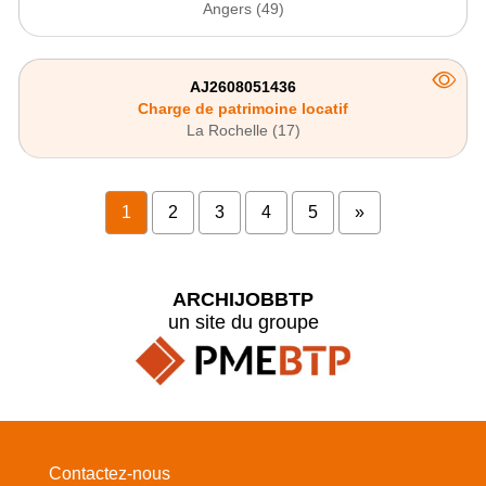
Angers (49)
AJ2608051436
Charge de patrimoine locatif
La Rochelle (17)
1
2
3
4
5
»
ARCHIJOBBTP
un site du groupe
Contactez-nous