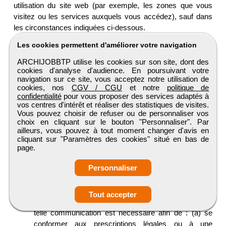
utilisation du site web (par exemple, les zones que vous
visitez ou les services auxquels vous accédez), sauf dans
les circonstances indiquées ci-dessous.
Les cookies permettent d'améliorer votre navigation
Nous pouvons communiquer ces informations à des
tiers si vous nous autorisez à le faire. Par exemple,
ARCHIJOBBTP utilise les cookies sur son site, dont des
dans le cas d'un mailing auprès d'entreprises qui
cookies d'analyse d'audience. En poursuivant votre
navigation sur ce site, vous acceptez notre utilisation de
souhaitent recruter des profils comme le vôtre.
cookies, nos
CGV / CGU
et notre
politique de
Vos informations pourront être transmises sur une
confidentialité
pour vous proposer des services adaptés à
base de CV à des prestataires externes en France ou
vos centres d'intérêt et réaliser des statistiques de visites.
à l'étranger, à des fins de saisie, de modération, de
Vous pouvez choisir de refuser ou de personnaliser vos
choix en cliquant sur le bouton "Personnaliser". Par
validation, de gestion, de contrôle, ... Dans ce cadre,
ailleurs, vous pouvez à tout moment changer d'avis en
les prestataires sous-traitants seront impérativement
cliquant sur "Paramètres des cookies" situé en bas de
liés par un contrat d'activité et de confidentialité et
page.
seront soumis à des contrôles réguliers.
Personnaliser
NNous pouvons communiquer ces informations si la
loi l'exige, sur demande d'un organisme
gouvernemental ou d'une autorité de contrôle, ou
Tout accepter
encore si nous pensons, en toute bonne foi, qu'une
telle communication est nécessaire afin de : (a) se
conformer aux prescriptions légales ou à une