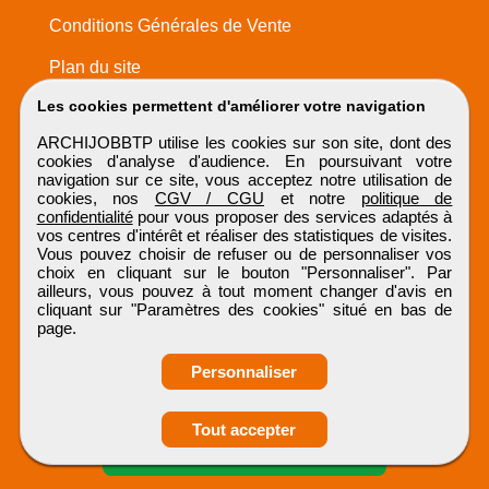
Conditions Générales de Vente
Plan du site
Les cookies permettent d'améliorer votre navigation
ARCHIJOBBTP utilise les cookies sur son site, dont des
cookies d'analyse d'audience. En poursuivant votre
navigation sur ce site, vous acceptez notre utilisation de
cookies, nos
CGV / CGU
et notre
politique de
confidentialité
pour vous proposer des services adaptés à
vos centres d'intérêt et réaliser des statistiques de visites.
Vous pouvez choisir de refuser ou de personnaliser vos
choix en cliquant sur le bouton "Personnaliser". Par
ailleurs, vous pouvez à tout moment changer d'avis en
cliquant sur "Paramètres des cookies" situé en bas de
page.
Personnaliser
Obtenir ses
Tout accepter
coordonnées
ARCHIJOBBTP
Tous droits réservés © 1999 - 2026