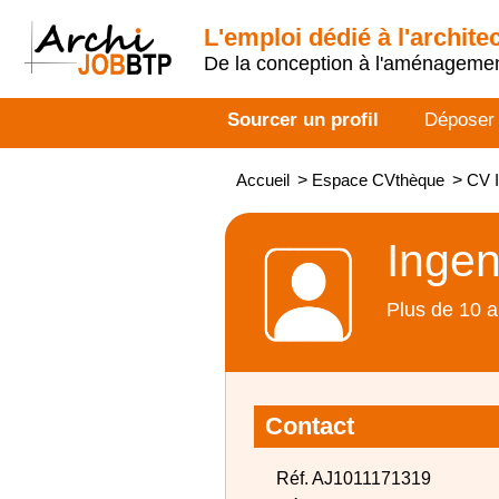
L'emploi dédié à l'archite
De la conception à l'aménageme
Sourcer un profil
Déposer
Accueil
>
Espace CVthèque
>
CV I
Ingen
Plus de 10 a
Contact
Réf. AJ1011171319