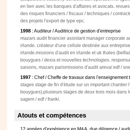
en lien avec les banques d'affaires et avocats. revue
des risques financiers / fiscaux / techniques / contrac
des projets l'export de type epc.
1998
: Auditeur / Auditrice de gestion d'entreprise
mazars audit financier assistant manager corporate au
irlande. créateur d'une cellule destinée aux entrepris
irlande.missions d'audit en irlande et uk thales (belfast
bouygues / dexia et nouvelles technologies. respons
saisons, mazars parismissions d'audit areva/ edf / snec
1997
: Chef / Cheffe de travaux dans l'enseignement
stages stage de fin d'étude sur un important chantier l
bouygues).plusieurs stages de deux trois mois dans le 
sagem / edf / franki.
Atouts et compétences
12 années d'expérience en M&A, due diligence / audit 