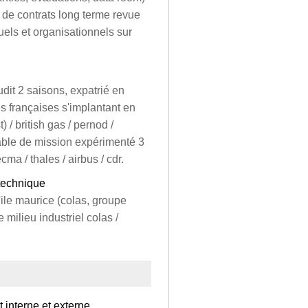
s de contrats long terme revue
tuels et organisationnels sur
dit 2 saisons, expatrié en
es françaises s'implantant en
) / british gas / pernod /
able de mission expérimenté 3
ma / thales / airbus / cdr.
 technique
'ile maurice (colas, groupe
milieu industriel colas /
interne et externe,