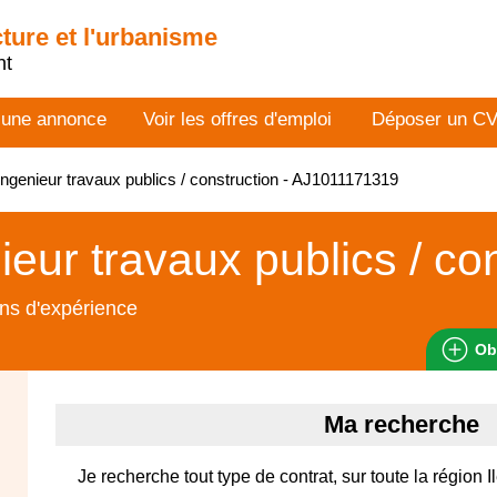
cture et l'urbanisme
nt
 une annonce
Voir les offres d'emploi
Déposer un C
ngenieur travaux publics / construction - AJ1011171319
ieur travaux publics / co
ns d'expérience
Ob
Ma recherche
Je recherche tout type de contrat, sur toute la région 