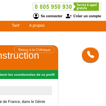
Se connecter
Créer un compte
V
Tarif
A propos
Retour à la CVthèque
nstruction
tenir
les
coordonnées
de ce profil
Ile de France, dans le Génie