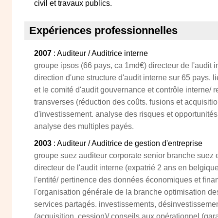
civil et travaux publics.
Expériences professionnelles
2007
: Auditeur / Auditrice interne
groupe ipsos (66 pays, ca 1md€) directeur de l'audit i
direction d'une structure d'audit interne sur 65 pays. 
et le comité d'audit gouvernance et contrôle interne/ 
transverses (réduction des coûts. fusions et acquisit
d'investissement. analyse des risques et opportunités 
analyse des multiples payés.
2003
: Auditeur / Auditrice de gestion d'entreprise
groupe suez auditeur corporate senior branche suez e
directeur de l'audit interne (expatrié 2 ans en belgique
l'entité/ pertinence des données économiques et finan
l'organisation générale de la branche optimisation des
services partagés. investissements, désinvestissemen
(acquisition, cession)/ conseils aux opérationnel (gar