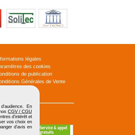
nformations légales
aramètres des cookies
onditions de publication
onditions Générales de Vente
lan du site
d'audience. En
 nos
CGV / CGU
res d'intérêt et
iser vos choix en
hanger d'avis en