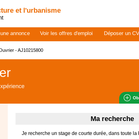
cture et l'urbanisme
nt
 une annonce
Voir les offres d'emploi
Déposer un C
Ouvrier - AJ10215800
er
expérience
Ob
Ma recherche
Je recherche un stage de courte durée, dans toute la F