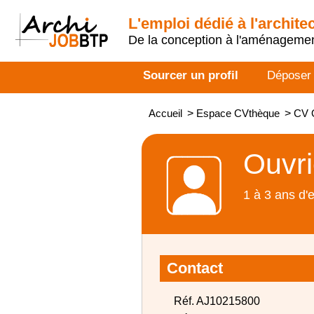
L'emploi dédié à l'archite
De la conception à l'aménageme
Sourcer un profil
Déposer
Accueil
>
Espace CVthèque
>
CV 
Ouvri
1 à 3 ans d'
Contact
Réf. AJ10215800