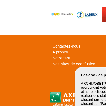
Contactez-nous
A propos
Notre tarif
Nos sites de codiffusion
Les cookies p
ARCHIJOBBTP u
poursuivant votr
et notre
politiqu
réaliser des sta
cliquant sur le
cliquant sur "P