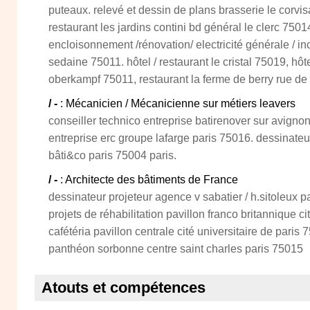
puteaux. relevé et dessin de plans brasserie le corvis
restaurant les jardins contini bd général le clerc 750
encloisonnement /rénovation/ electricité générale / in
sedaine 75011. hôtel / restaurant le cristal 75019, hô
oberkampf 75011, restaurant la ferme de berry rue de
/ -
: Mécanicien / Mécanicienne sur métiers leavers
conseiller technico entreprise batirenover sur avignon
entreprise erc groupe lafarge paris 75016. dessinate
bâti&co paris 75004 paris.
/ -
: Architecte des bâtiments de France
dessinateur projeteur agence v sabatier / h.sitoleux p
projets de réhabilitation pavillon franco britannique ci
cafétéria pavillon centrale cité universitaire de paris 
panthéon sorbonne centre saint charles paris 75015
Atouts et compétences