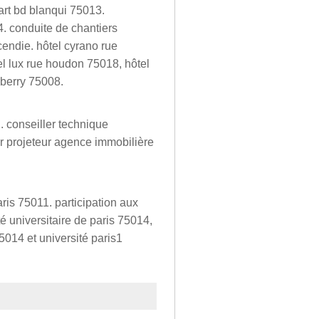
art bd blanqui 75013.
14. conduite de chantiers
cendie. hôtel cyrano rue
tel lux rue houdon 75018, hôtel
 berry 75008.
. conseiller technique
ur projeteur agence immobilière
aris 75011. participation aux
té universitaire de paris 75014,
75014 et université paris1