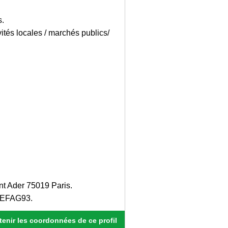
s.
ivités locales / marchés publics/
nt Ader 75019 Paris.
/CEFAG93.
enir les coordonnées de ce profil