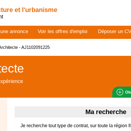
cture et l'urbanisme
nt
 une annonce
Voir les offres d'emploi
Déposer un C
rchitecte - AJ1102091225
tecte
expérience
Ob
Ma recherche
Je recherche tout type de contrat, sur toute la région 