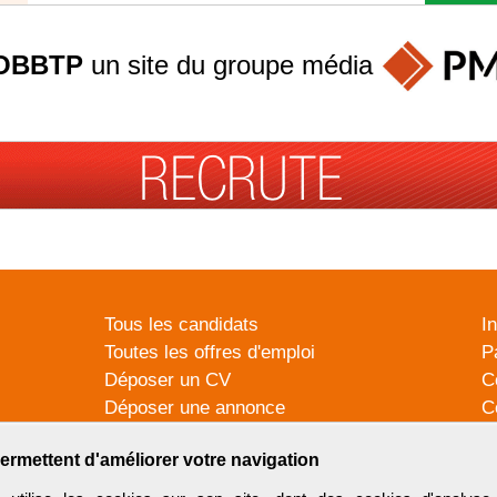
OBBTP
un site du groupe
média
Tous les candidats
I
Toutes les offres d'emploi
P
Déposer un CV
C
Déposer une annonce
C
Témoignages utilisateurs
P
ermettent d'améliorer votre navigation