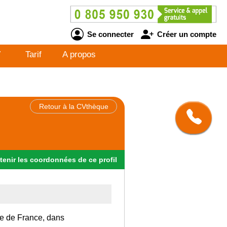
Se connecter
Créer un compte
V
Tarif
A propos
Retour à la CVthèque
tenir
les
coordonnées
de ce profil
Ile de France, dans