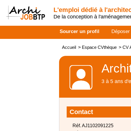
L'emploi dédié à l'archite
De la conception à l'aménageme
Sourcer un profil
Déposer
Accueil
>
Espace CVthèque
>
CV A
Archi
3 à 5 ans d'
Contact
Réf. AJ1102091225