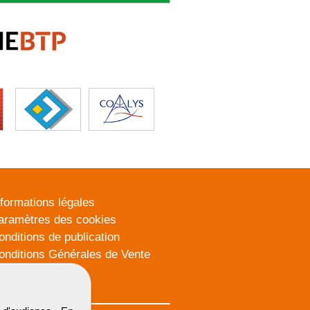
nformations légales
aramètres des cookies
onditions de publication
onditions Générales de Vente
lan du site