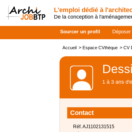
L'emploi dédié à l'archite
De la conception à l'aménageme
Sourcer un profil
Déposer
Accueil
>
Espace CVthèque
>
CV D
Dessi
1 à 3 ans d'
Contact
Réf. AJ1102131515