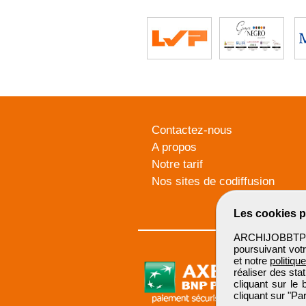
Contactez-nous
A propos
Notre tarif
Nos sites de codiffusion
Les cookies p
ARCHIJOBBTP u
poursuivant votr
et notre
politiqu
réaliser des sta
cliquant sur le
cliquant sur "P