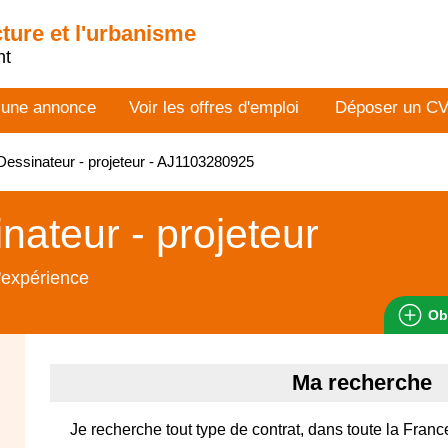
cture et l'urbanisme
nt
 une annonce
Voir les offres d'emploi
Déposer un C
essinateur - projeteur - AJ1103280925
nateur - projeteur
'expérience
Ob
Ma recherche
Je recherche tout type de contrat, dans toute la Franc