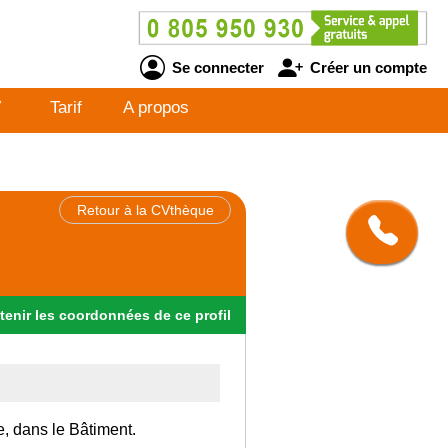
Se connecter
Créer un compte
V
Tarif
A propos
Retour à la CVthèque
tenir
les
coordonnées
de ce profil
e, dans le Bâtiment.