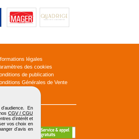
nformations légales
aramètres des cookies
onditions de publication
onditions Générales de Vente
lan du site
d'audience. En
 nos
CGV / CGU
res d'intérêt et
iser vos choix en
hanger d'avis en