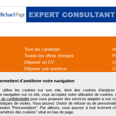
Tous les candidats
I
Toutes les offres d'emploi
P
Déposer un CV
C
Déposer une annonce
C
Témoignages utilisateurs
P
ermettent d'améliorer votre navigation
tilise les cookies sur son site, dont des cookies d'analyse 
e navigation sur ce site, vous acceptez notre utilisation de cookies,
e de confidentialité
pour vous proposer des services adaptés à vos cent
tistiques de visites. Vous pouvez choisir de refuser ou de personnal
 bouton "Personnaliser". Par ailleurs, vous pouvez à tout moment c
aramètres des cookies" situé en bas de page.