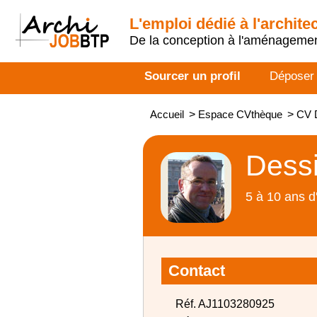
L'emploi dédié à l'archite
De la conception à l'aménageme
Sourcer un profil
Déposer
Accueil
>
Espace CVthèque
>
CV D
Dessi
5 à 10 ans d
Contact
Réf. AJ1103280925