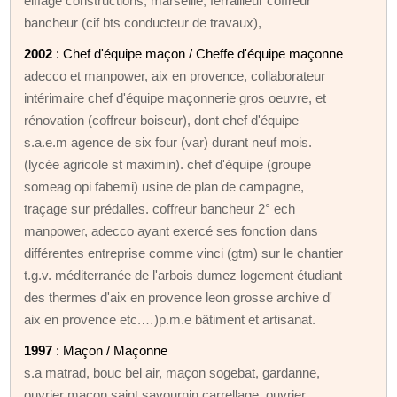
eiffage constructions, marseille, ferrailleur coffreur
bancheur (cif bts conducteur de travaux),
2002
: Chef d'équipe maçon / Cheffe d'équipe maçonne
adecco et manpower, aix en provence, collaborateur
intérimaire chef d'équipe maçonnerie gros oeuvre, et
rénovation (coffreur boiseur), dont chef d'équipe
s.a.e.m agence de six four (var) durant neuf mois.
(lycée agricole st maximin). chef d'équipe (groupe
someag opi fabemi) usine de plan de campagne,
traçage sur prédalles. coffreur bancheur 2° ech
manpower, adecco ayant exercé ses fonction dans
différentes entreprise comme vinci (gtm) sur le chantier
t.g.v. méditerranée de l'arbois dumez logement étudiant
des thermes d'aix en provence leon grosse archive d'
aix en provence etc.…)p.m.e bâtiment et artisanat.
1997
: Maçon / Maçonne
s.a matrad, bouc bel air, maçon sogebat, gardanne,
ouvrier maçon saint savournin carrellage, ouvrier