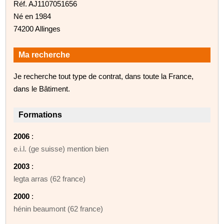
Réf. AJ1107051656
Né en 1984
74200 Allinges
Ma recherche
Je recherche tout type de contrat, dans toute la France,
dans le Bâtiment.
Formations
2006
:
e.i.l. (ge suisse) mention bien
2003
:
legta arras (62 france)
2000
:
hénin beaumont (62 france)