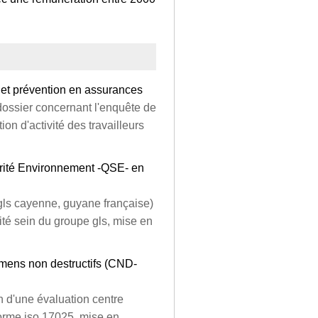
s et prévention en assurances
 dossier concernant l'enquête de
ion d'activité des travailleurs
urité Environnement -QSE- en
gls cayenne, guyane française)
té sein du groupe gls, mise en
amens non destructifs (CND-
n d'une évaluation centre
norme iso 17025, mise en