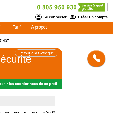
Se connecter
Créer un compte
V
Tarif
A propos
051407
Retour à la CVthèque
sécurité
tenir
les
coordonnées
de ce profil
vec une rémunération entre 2000