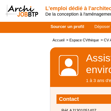
L'emploi dédié à l'archite
De la conception à l'aménageme
Sourcer un profil
Déposer
Accueil
>
Espace CVthèque
>
CV A
Assis
envir
1 à 3 ans d'
Contact
Réf. AJ1301051407