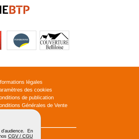
nformations légales
aramètres des cookies
onditions de publication
onditions Générales de Vente
lan du site
d'audience. En
 nos
CGV / CGU