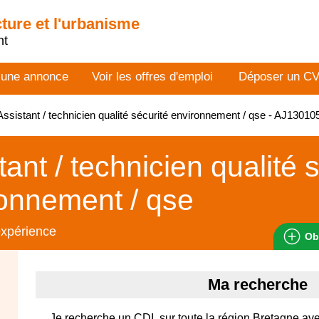
cture et l'urbanisme
nt
 une annonce
Voir les offres d'emploi
Déposer un C
ssistant / technicien qualité sécurité environnement / qse - AJ1301
tant / technicien qualité 
onnement / qse
expérience
Ob
Ma recherche
Je recherche un CDI, sur toute la région Bretagne a