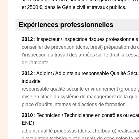
et 2500 €, dans le Génie civil et travaux publics.
Expériences professionnelles
2012
: Inspecteur / Inspectrice risques professionnel
conseiller de prévention (dcns, brest) préparation du
l'inspection du travail des armées sur le droit la cessat
de l'amiante
2012
: Adjoint / Adjointe au responsable Qualité Séc
industrie
responsable qualité sécurité environnement (groupe 
mise en place du système de management de la quali
place d'audits internes et d'actions de formation
2010
: Technicien / Technicienne en contrôles ou ex
END)
adjoint qualité processus (dcns, cherbourg) réalisatio
d'evaluation technique et d'essais de dcns selon la 