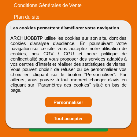
Conditions Générales de Vente
Plan du site
Les cookies permettent d'améliorer votre navigation
ARCHIJOBBTP utilise les cookies sur son site, dont des
cookies d'analyse d'audience. En poursuivant votre
navigation sur ce site, vous acceptez notre utilisation de
cookies, nos
CGV / CGU
et notre
politique de
confidentialité
pour vous proposer des services adaptés à
vos centres d'intérêt et réaliser des statistiques de visites.
Vous pouvez choisir de refuser ou de personnaliser vos
choix en cliquant sur le bouton "Personnaliser". Par
ailleurs, vous pouvez à tout moment changer d'avis en
cliquant sur "Paramètres des cookies" situé en bas de
page.
Personnaliser
Obtenir ses
Tout accepter
coordonnées
ARCHIJOBBTP
Tous droits réservés © 1999 - 2026