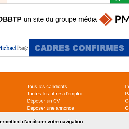
OBBTP
un site du groupe
média
Tous les candidats
I
Toutes les offres d'emploi
P
Déposer un CV
C
Déposer une annonce
C
Témoignages utilisateurs
P
ermettent d'améliorer votre navigation