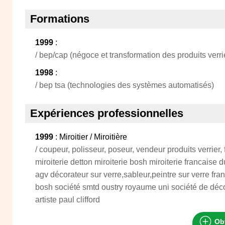
Formations
1999
:
/ bep/cap (négoce et transformation des produits verri
1998
:
/ bep tsa (technologies des systèmes automatisés)
Expériences professionnelles
1999
: Miroitier / Miroitière
/ coupeur, polisseur, poseur, vendeur produits verrier, 
miroiterie detton miroiterie bosh miroiterie francaise 
agv décorateur sur verre,sableur,peintre sur verre fran
bosh société smtd oustry royaume uni société de déco
artiste paul clifford
Obt