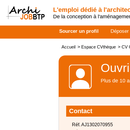
L'emploi dédié à l'archite
De la conception à l'aménageme
Sourcer un profil
Déposer
Accueil
>
Espace CVthèque
>
CV O
Ouvri
Plus de 10 a
Contact
Réf. AJ1302070955