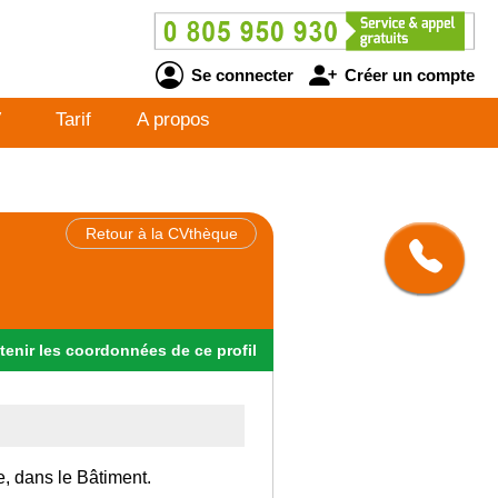
Se connecter
Créer un compte
V
Tarif
A propos
Retour à la CVthèque
tenir
les
coordonnées
de ce profil
e, dans le Bâtiment.