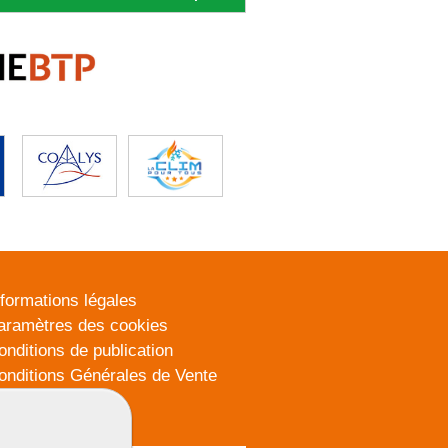
nformations légales
aramètres des cookies
onditions de publication
onditions Générales de Vente
lan du site