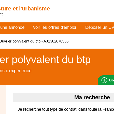
cture et l'urbanisme
nt
 une annonce
Voir les offres d'emploi
Déposer un C
uvrier polyvalent du btp - AJ1302070955
er polyvalent du btp
ns d'expérience
Ob
Ma recherche
Je recherche tout type de contrat, dans toute la Franc