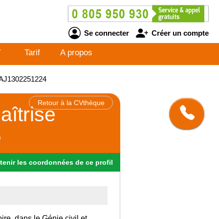
Se connecter
Créer un compte
V
Tarif
A propos
 - AJ1302251224
Retour à la CVthèque
aîtrise
e
tenir
les
coordonnées
de ce profil
re, dans le Génie civil et