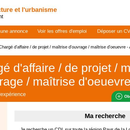
cture et l'urbanisme
nt
 une annonce
Voir les offres d'emploi
Déposer un C
hargé d'affaire / de projet / maîtrise d'ouvrage / maîtrise d'oeuevre
é d'affaire / de projet / m
rage / maîtrise d'oeuevr
'expérience
Ob
Ma recherche
Je recherche un CDI, sur toute la région Pays de la Loi