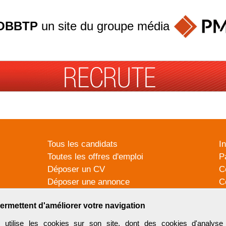
OBBTP
un site du groupe
média
Tous les candidats
I
Toutes les offres d'emploi
P
Déposer un CV
C
Déposer une annonce
C
Témoignages utilisateurs
P
ermettent d'améliorer votre navigation
tilise les cookies sur son site, dont des cookies d'analyse 