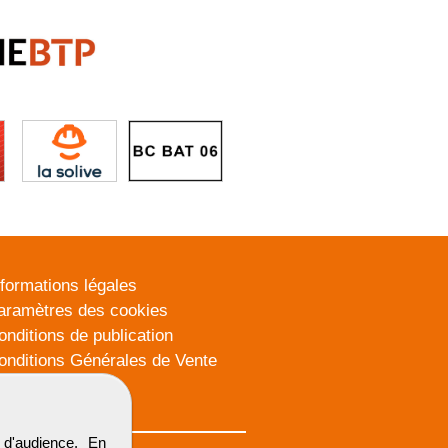
nformations légales
aramètres des cookies
onditions de publication
onditions Générales de Vente
lan du site
d'audience. En