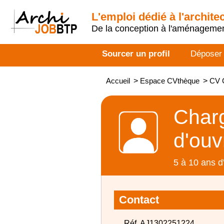
L'emploi dédié à l'archite
De la conception à l'aménageme
Sourcer un profil
Déposer
Accueil
>
Espace CVthèque
>
CV C
Charg
d'ouv
5 à 10 ans d
Contact
Réf. AJ1302251224