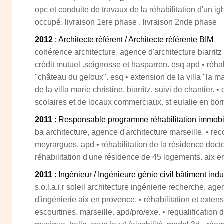
opc et conduite de travaux de la réhabilitation d'un igh
occupé. livraison 1ere phase . livraison 2nde phase
2012
: Architecte référent / Architecte référente BIM
cohérence architecture. agence d'architecture biarritz
crédit mutuel .seignosse et hasparren. esq apd • réhab
"château du geloux". esq • extension de la villa "la mal
de la villa marie christine. biarritz. suivi de chantier.
scolaires et de locaux commerciaux. st eulalie en bor
2011
: Responsable programme réhabilitation immobi
ba architecture, agence d'architecture marseille. • r
meyrargues. apd • réhabilitation de la résidence docto
réhabilitation d'une résidence de 45 logements. aix e
2011
: Ingénieur / Ingénieure génie civil bâtiment indu
s.o.l.a.i.r soleil architecture ingénierie recherche, age
d'ingénierie aix en provence. • réhabilitation et exten
escourtines. marseille. apd/pro/exe. • requalification de 