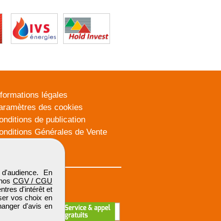
nformations légales
aramètres des cookies
onditions de publication
onditions Générales de Vente
lan du site
d'audience. En
 nos
CGV / CGU
res d'intérêt et
iser vos choix en
hanger d'avis en