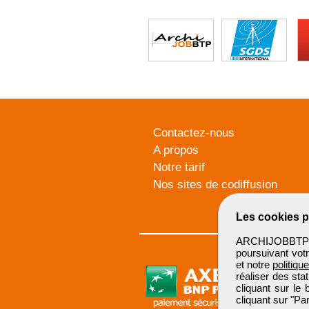
Contactez-nous
A propos
Notre tarif
Nos sites de codiffusion
Les cookies p
ARCHIJOBBTP u
poursuivant votr
et notre
politiqu
réaliser des sta
cliquant sur le
cliquant sur "P