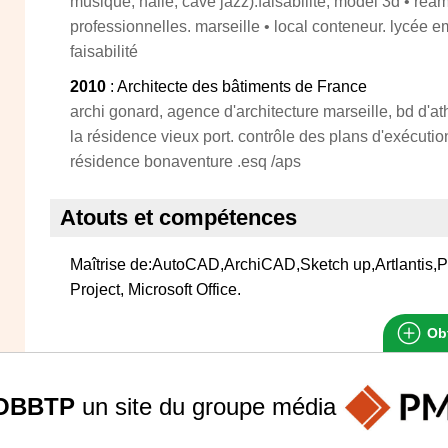
musique, halle, cave jazz).faisabilité, model 3d • r
professionnelles. marseille • local conteneur. lycée e
faisabilité
2010
: Architecte des bâtiments de France
archi gonard, agence d'architecture marseille, bd d'ath
la résidence vieux port. contrôle des plans d'exécutio
résidence bonaventure .esq /aps
Atouts et compétences
Maîtrise de:AutoCAD,ArchiCAD,Sketch up,Artlantis,Pho
Project, Microsoft Office.
Obt
OBBTP
un site du groupe
média