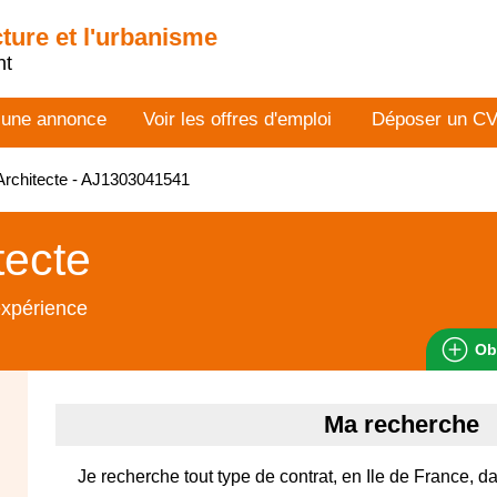
cture et l'urbanisme
nt
 une annonce
Voir les offres d'emploi
Déposer un C
rchitecte - AJ1303041541
tecte
expérience
Ob
Ma recherche
Je recherche tout type de contrat, en Ile de France, d