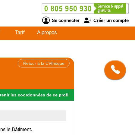
Se connecter
Créer un compte
V
Tarif
A propos
Retour à la CVthèque
tenir
les
coordonnées
de ce profil
ans le Bâtiment.