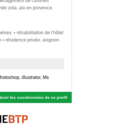
éaménagement de cuisines
mile zola. aix en provence.
énes. • réhabilitation de l'hôtel
n • résidence privée. avignon
toshop, illustrator, Ms
enir les coordonnées de ce profil