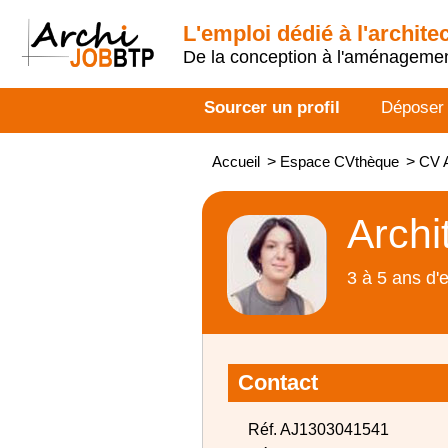
L'emploi dédié à l'archite
De la conception à l'aménageme
Sourcer un profil
Déposer
Accueil
>
Espace CVthèque
>
CV A
Archi
3 à 5 ans d'
Contact
Réf. AJ1303041541