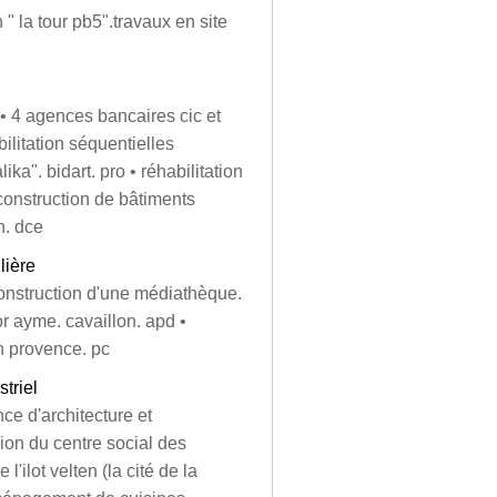
 " la tour pb5".travaux en site
 • 4 agences bancaires cic et
ilitation séquentielles
ika". bidart. pro • réhabilitation
 • construction de bâtiments
n. dce
lière
econstruction d'une médiathèque.
r ayme. cavaillon. apd •
n provence. pc
striel
nce d'architecture et
sion du centre social des
l'ilot velten (la cité de la