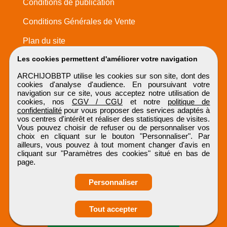
Conditions de publication
Conditions Générales de Vente
Plan du site
Les cookies permettent d'améliorer votre navigation
ARCHIJOBBTP utilise les cookies sur son site, dont des
cookies d'analyse d'audience. En poursuivant votre
navigation sur ce site, vous acceptez notre utilisation de
cookies, nos
CGV / CGU
et notre
politique de
confidentialité
pour vous proposer des services adaptés à
vos centres d'intérêt et réaliser des statistiques de visites.
Vous pouvez choisir de refuser ou de personnaliser vos
choix en cliquant sur le bouton "Personnaliser". Par
ailleurs, vous pouvez à tout moment changer d'avis en
cliquant sur "Paramètres des cookies" situé en bas de
page.
Personnaliser
Obtenir ses
Tout accepter
coordonnées
ARCHIJOBBTP
Tous droits réservés © 1999 - 2026