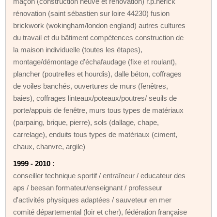
maçon (construction neuve et rénovation) r.p.herick
rénovation (saint sébastien sur loire 44230) fusion
brickwork (wokingham/london england) autres cultures
du travail et du bâtiment compétences construction de
la maison individuelle (toutes les étapes),
montage/démontage d'échafaudage (fixe et roulant),
plancher (poutrelles et hourdis), dalle béton, coffrages
de voiles banchés, ouvertures de murs (fenêtres,
baies), coffrages linteaux/poteaux/poutres/ seuils de
porte/appuis de fenêtre, murs tous types de matériaux
(parpaing, brique, pierre), sols (dallage, chape,
carrelage), enduits tous types de matériaux (ciment,
chaux, chanvre, argile)
1999 - 2010
:
conseiller technique sportif / entraîneur / educateur des
aps / beesan formateur/enseignant / professeur
d'activités physiques adaptées / sauveteur en mer
comité départemental (loir et cher), fédération française