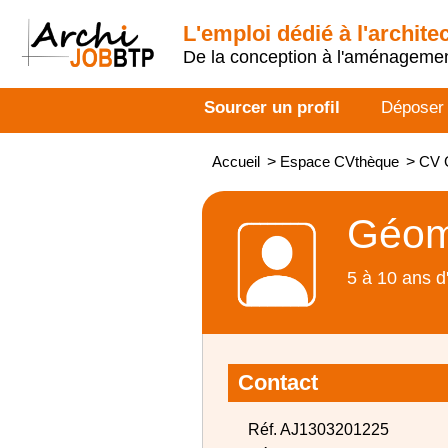
L'emploi dédié à l'archite
De la conception à l'aménageme
Sourcer un profil
Déposer
Accueil
>
Espace CVthèque
>
CV G
Géomè
5 à 10 ans d
Contact
Réf. AJ1303201225