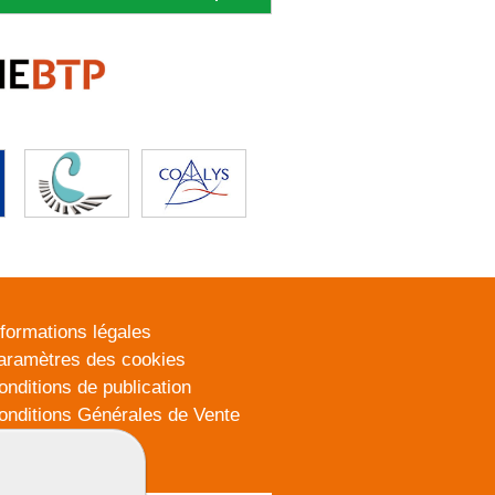
nformations légales
aramètres des cookies
onditions de publication
onditions Générales de Vente
lan du site