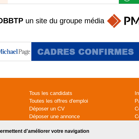
OBBTP
un site du groupe
média
Tous les candidats
I
Toutes les offres d'emploi
P
Déposer un CV
C
Déposer une annonce
C
Témoignages utilisateurs
P
ermettent d'améliorer votre navigation