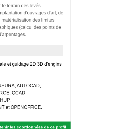
 le terrain des levés
mplantation d'ouvrages d'art, de
 matérialisation des limites
raphiques (calcul des points de
d'arpentages.
totale et guidage 2D 3D d'engins
: MENSURA, AUTOCAD,
RCE, QCAD.
CHUP.
NT et OPENOFFICE.
enir les coordonnées de ce profil