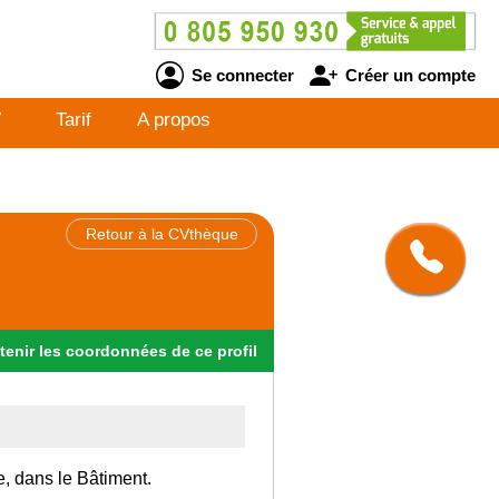
Se connecter
Créer un compte
V
Tarif
A propos
Retour à la CVthèque
tenir
les
coordonnées
de ce profil
e, dans le Bâtiment.