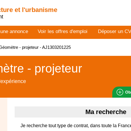
cture et l'urbanisme
nt
 une annonce
Voir les offres d'emploi
Déposer un C
éomètre - projeteur - AJ1303201225
tre - projeteur
'expérience
Ob
Ma recherche
Je recherche tout type de contrat, dans toute la Franc