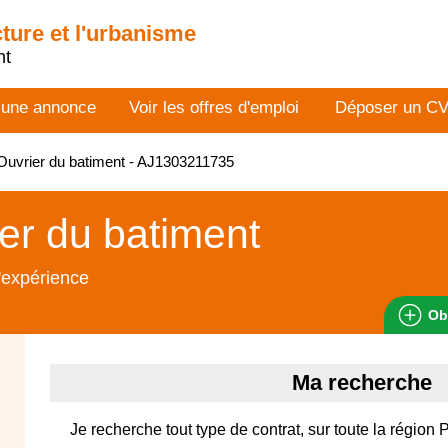
cture et l'urbanisme
nt
 une annonce
Voir les offres d'emploi
Déposer un C
uvrier du batiment - AJ1303211735
er du batiment
'expérience
Ob
Ma recherche
Je recherche tout type de contrat, sur toute la région