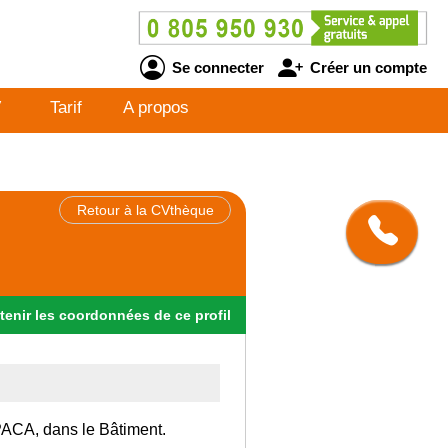
Se connecter
Créer un compte
V
Tarif
A propos
Retour à la CVthèque
tenir
les
coordonnées
de ce profil
 PACA, dans le Bâtiment.