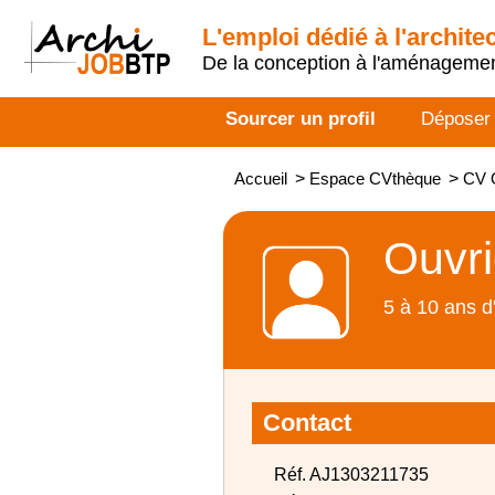
L'emploi dédié à l'archite
De la conception à l'aménageme
Sourcer un profil
Déposer
Accueil
>
Espace CVthèque
>
CV O
Ouvri
5 à 10 ans d
Contact
Réf. AJ1303211735