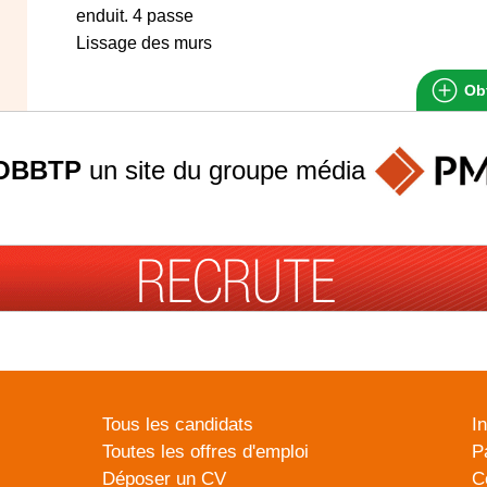
enduit. 4 passe
Lissage des murs
Obt
OBBTP
un site du groupe
média
Tous les candidats
I
Toutes les offres d'emploi
P
Déposer un CV
C