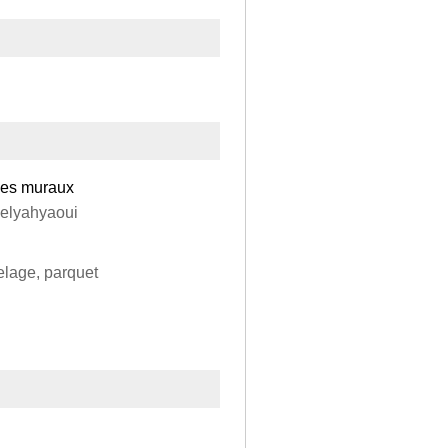
les muraux
r elyahyaoui
relage, parquet