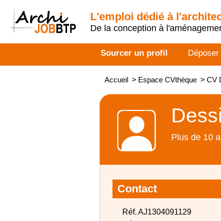
L'emploi dédié à l'archite
De la conception à l'aménageme
Sourcer un profil
Déposer
Accueil
>
Espace CVthèque
>
CV D
Dessi
Plus de 10 a
Contact
Réf. AJ1304091129