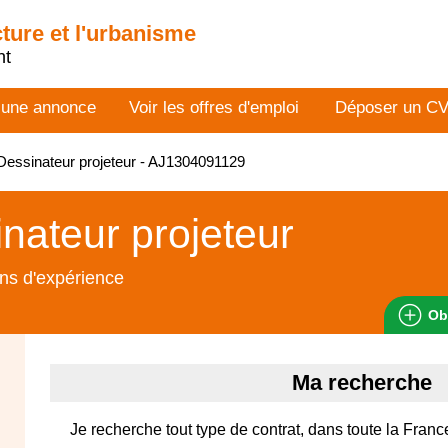
cture et l'urbanisme
nt
 une annonce
Voir les offres d'emploi
Déposer un C
essinateur projeteur - AJ1304091129
nateur projeteur
ns d'expérience
Ob
Ma recherche
Je recherche tout type de contrat, dans toute la Franc