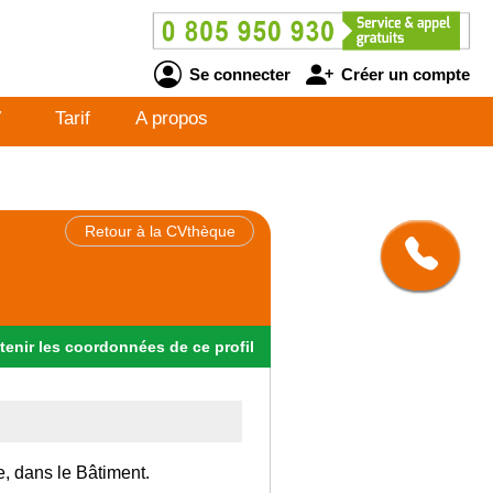
Se connecter
Créer un compte
V
Tarif
A propos
Retour à la CVthèque
tenir
les
coordonnées
de ce profil
e, dans le Bâtiment.