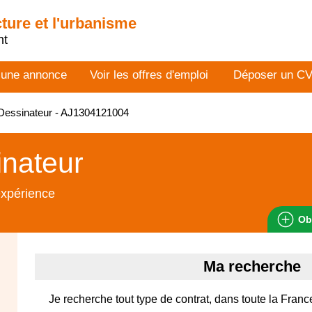
cture et l'urbanisme
nt
 une annonce
Voir les offres d'emploi
Déposer un C
Dessinateur - AJ1304121004
nateur
expérience
Ob
Ma recherche
Je recherche tout type de contrat, dans toute la Franc