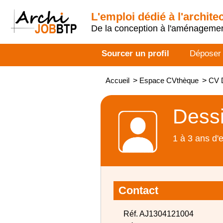
L'emploi dédié à l'archite
De la conception à l'aménageme
Sourcer un profil
Déposer
Accueil
>
Espace CVthèque
>
CV 
Dessi
1 à 3 ans d'
Contact
Réf. AJ1304121004