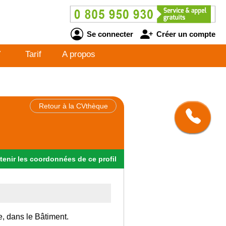
Se connecter
Créer un compte
V
Tarif
A propos
Retour à la CVthèque
tenir
les
coordonnées
de ce profil
e, dans le Bâtiment.