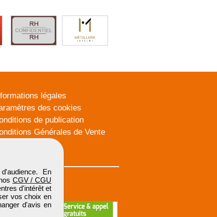
nformations légales
aramètres des cookies
onditions de publication
onditions Générales de Vente
lan du site
d'audience. En
 nos
CGV / CGU
res d'intérêt et
iser vos choix en
hanger d'avis en