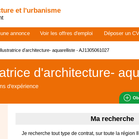
cture et l'urbanisme
nt
 une annonce
Voir les offres d'emploi
Déposer un C
llustratrice d'architecture- aquarelliste - AJ1305061027
ratrice d'architecture- aqu
ns d'expérience
Ob
Ma recherche
Je recherche tout type de contrat, sur toute la région 