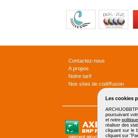
Contactez-nous
A propos
Notre tarif
Nos sites de codiffusion
Les cookies p
ARCHIJOBBTP u
poursuivant votr
et notre
politiqu
réaliser des sta
cliquant sur le
cliquant sur "P