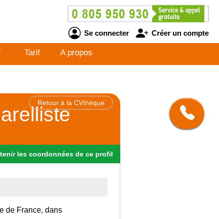
Se connecter
Créer un compte
V
Tarif
A propos
Retour à la CVthèque
arelliste
tenir
les
coordonnées
de ce profil
Ile de France, dans