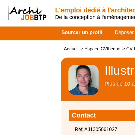
L'emploi dédié à l'archite
De la conception à l'aménageme
Sourcer un profil
Déposer
Accueil
>
Espace CVthèque
>
CV I
Illust
Plus de 10 a
Contact
Réf. AJ1305061027