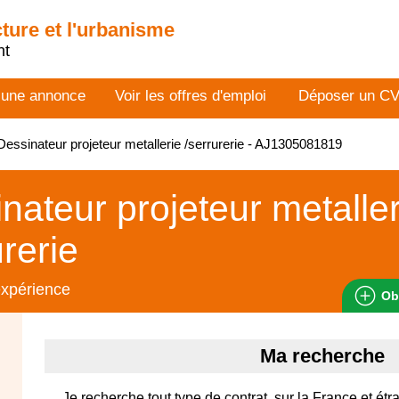
cture et l'urbanisme
nt
 une annonce
Voir les offres d'emploi
Déposer un C
essinateur projeteur metallerie /serrurerie - AJ1305081819
nateur projeteur metaller
urerie
expérience
Ob
Ma recherche
Je recherche tout type de contrat, sur la France et étr