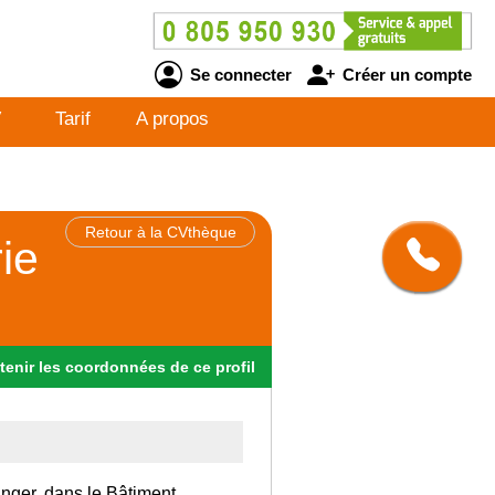
Se connecter
Créer un compte
V
Tarif
A propos
Retour à la CVthèque
ie
tenir
les
coordonnées
de ce profil
anger, dans le Bâtiment.