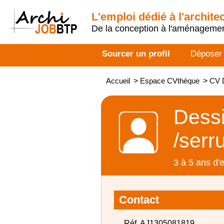
L'emploi dédié à l'archite
De la conception à l'aménageme
Sourcer un profil
Déposer
Accueil
>
Espace CVthèque
>
CV D
Dessi
/serr
3 à 5 ans d'
Contact
Réf. AJ1305081819