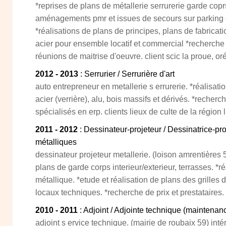
*reprises de plans de métallerie serrurerie garde coprs,
aménagements pmr et issues de secours sur parking et
*réalisations de plans de principes, plans de fabricat
acier pour ensemble locatif et commercial *recherche
réunions de maitrise d'oeuvre. client scic la proue, or
2012 - 2013
: Serrurier / Serrurière d'art
auto entrepreneur en metallerie s errurerie. *réalisat
acier (verrière), alu, bois massifs et dérivés. *recherch
spécialisés en erp. clients lieux de culte de la région li
2011 - 2012
: Dessinateur-projeteur / Dessinatrice-pr
métalliques
dessinateur projeteur metallerie. (loison amrentières 
plans de garde corps interieur/exterieur, terrasses. *r
métallique. *etude et réalisation de plans des grilles d
locaux techniques. *recherche de prix et prestataires.
2010 - 2011
: Adjoint / Adjointe technique (maintenan
adjoint s ervice technique. (mairie de roubaix 59) in