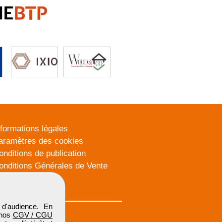
nformations légales
aramètres des cookies
onditions de publication
onditions Générales de Vente
lan du site
d'audience. En
 nos
CGV / CGU