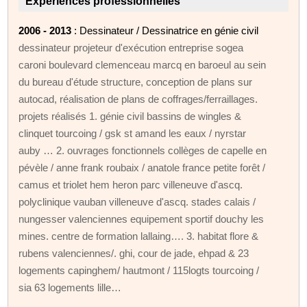
Expériences professionnelles
2006 - 2013
: Dessinateur / Dessinatrice en génie civil
dessinateur projeteur d'exécution entreprise sogea
caroni boulevard clemenceau marcq en baroeul au sein
du bureau d'étude structure, conception de plans sur
autocad, réalisation de plans de coffrages/ferraillages.
projets réalisés 1. génie civil bassins de wingles &
clinquet tourcoing / gsk st amand les eaux / nyrstar
auby … 2. ouvrages fonctionnels collèges de capelle en
pévèle / anne frank roubaix / anatole france petite forêt /
camus et triolet hem heron parc villeneuve d'ascq.
polyclinique vauban villeneuve d'ascq. stades calais /
nungesser valenciennes equipement sportif douchy les
mines. centre de formation lallaing…. 3. habitat flore &
rubens valenciennes/. ghi, cour de jade, ehpad & 23
logements capinghem/ hautmont / 115logts tourcoing /
sia 63 logements lille…