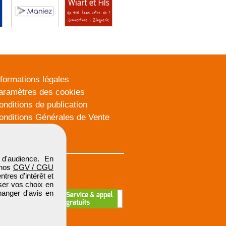
nformations légales
aramètres des cookies
onditions de publication
onditions Générales de Vente
lan du site
d'audience. En
 nos
CGV / CGU
res d'intérêt et
iser vos choix en
hanger d'avis en