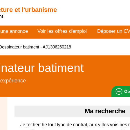
cture et l'urbanisme
nt
 une annonce
Voir les offres d'emploi
Déposer un C
essinateur batiment - AJ1306260219
nateur batiment
'expérience
Ob
Ma recherche
Je recherche tout type de contrat, aux villes voisines 