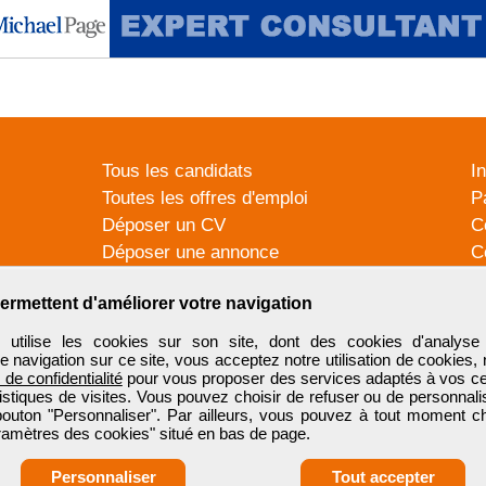
Tous les candidats
I
Toutes les offres d'emploi
P
Déposer un CV
C
Déposer une annonce
C
Témoignages utilisateurs
P
ermettent d'améliorer votre navigation
tilise les cookies sur son site, dont des cookies d'analyse 
e navigation sur ce site, vous acceptez notre utilisation de cookies,
e de confidentialité
pour vous proposer des services adaptés à vos cent
tistiques de visites. Vous pouvez choisir de refuser ou de personnal
 bouton "Personnaliser". Par ailleurs, vous pouvez à tout moment c
aramètres des cookies" situé en bas de page.
Personnaliser
Tout accepter