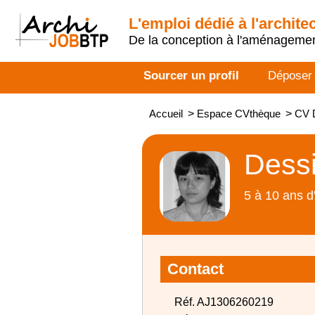
L'emploi dédié à l'archite
De la conception à l'aménageme
Sourcer un profil
Déposer
Accueil
>
Espace CVthèque
>
CV D
Dessi
5 à 10 ans d
Contact
Réf. AJ1306260219