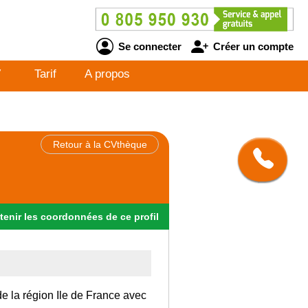
Se connecter
Créer un compte
V
Tarif
A propos
Retour à la CVthèque
tenir
les
coordonnées
de ce profil
de la région Ile de France avec