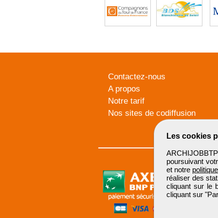
Contactez-nous
A propos
Notre tarif
Nos sites de codiffusion
Les cookies p
ARCHIJOBBTP u
poursuivant votr
et notre
politiqu
réaliser des sta
cliquant sur le
cliquant sur "P