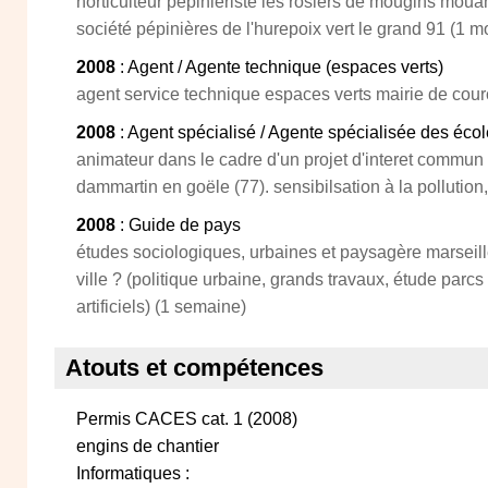
horticulteur pépiniériste les rosiers de mougins mou
société pépinières de l'hurepoix vert le grand 91 (1 m
2008
: Agent / Agente technique (espaces verts)
agent service technique espaces verts mairie de cou
2008
: Agent spécialisé / Agente spécialisée des écol
animateur dans le cadre d'un projet d'interet commun
dammartin en goële (77). sensibilsation à la pollution, 
2008
: Guide de pays
études sociologiques, urbaines et paysagère marseil
ville ? (politique urbaine, grands travaux, étude parcs
artificiels) (1 semaine)
Atouts et compétences
Permis CACES cat. 1 (2008)
engins de chantier
Informatiques :