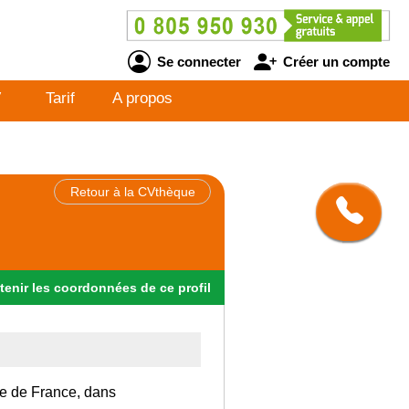
Se connecter
Créer un compte
V
Tarif
A propos
Retour à la CVthèque
tenir
les
coordonnées
de ce profil
Ile de France, dans