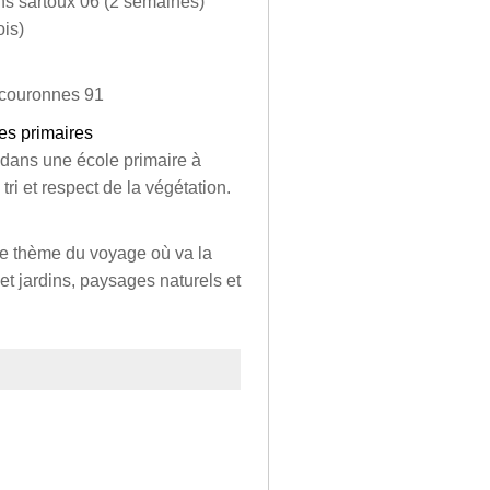
ans sartoux 06 (2 semaines)
ois)
rcouronnes 91
es primaires
 dans une école primaire à
tri et respect de la végétation.
le thème du voyage où va la
 et jardins, paysages naturels et