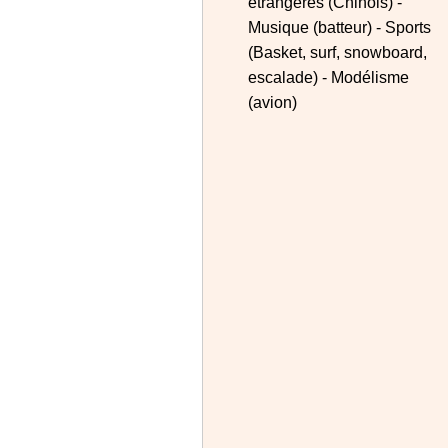
étrangères (Chinois) -
Musique (batteur) - Sports
(Basket, surf, snowboard,
escalade) - Modélisme
(avion)