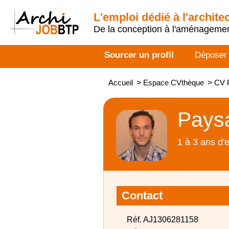
L'emploi dédié à l'archite
De la conception à l'aménageme
Sourcer un profil
Déposer
Accueil
>
Espace CVthèque
>
CV P
Paysa
1 à 3 ans d'
Contact
Réf. AJ1306281158