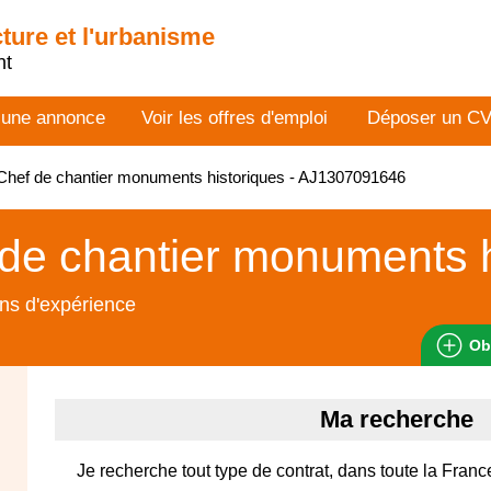
cture et l'urbanisme
nt
 une annonce
Voir les offres d'emploi
Déposer un C
hef de chantier monuments historiques - AJ1307091646
de chantier monuments h
ns d'expérience
Ob
Ma recherche
Je recherche tout type de contrat, dans toute la Franc