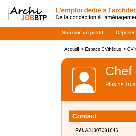
L'emploi dédié à l'archite
De la conception à l'aménageme
Sourcer un profil
Déposer
Accueil
>
Espace CVthèque
>
CV C
Chef 
Plus de 10 a
Contact
Réf. AJ1307091646