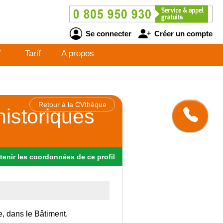
Se connecter
Créer un compte
V
Tarif
A propos
Retour à la CVthèque
istoriques
tenir
les
coordonnées
de ce profil
e, dans le Bâtiment.