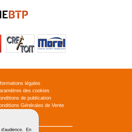
nformations légales
aramètres des cookies
onditions de publication
onditions Générales de Vente
lan du site
d'audience. En