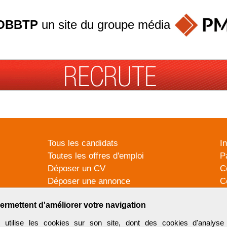
OBBTP
un site du groupe
média
Tous les candidats
I
Toutes les offres d'emploi
P
Déposer un CV
C
Déposer une annonce
C
Témoignages utilisateurs
P
ermettent d'améliorer votre navigation
tilise les cookies sur son site, dont des cookies d'analyse 