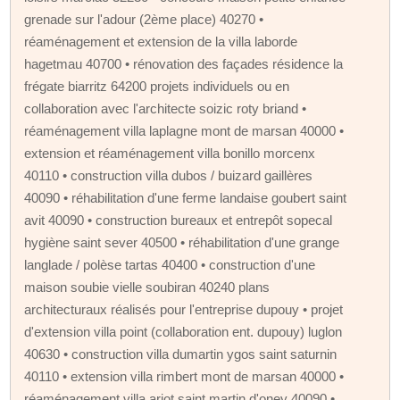
grenade sur l'adour (2ème place) 40270 •
réaménagement et extension de la villa laborde
hagetmau 40700 • rénovation des façades résidence la
frégate biarritz 64200 projets individuels ou en
collaboration avec l'architecte soizic roty briand •
réaménagement villa laplagne mont de marsan 40000 •
extension et réaménagement villa bonillo morcenx
40110 • construction villa dubos / buizard gaillères
40090 • réhabilitation d'une ferme landaise goubert saint
avit 40090 • construction bureaux et entrepôt sopecal
hygiène saint sever 40500 • réhabilitation d'une grange
langlade / polèse tartas 40400 • construction d'une
maison soubie vielle soubiran 40240 plans
architecturaux réalisés pour l'entreprise dupouy • projet
d'extension villa point (collaboration ent. dupouy) luglon
40630 • construction villa dumartin ygos saint saturnin
40110 • extension villa rimbert mont de marsan 40000 •
réaménagement villa ariot saint martin d'oney 40090 •