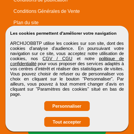
Conditions Générales de Vente
Plan du site
Les cookies permettent d'améliorer votre navigation
ARCHIJOBBTP utilise les cookies sur son site, dont des
cookies d'analyse d'audience. En poursuivant votre
navigation sur ce site, vous acceptez notre utilisation de
cookies, nos
CGV / CGU
et notre
politique de
confidentialité
pour vous proposer des services adaptés à
vos centres d'intérêt et réaliser des statistiques de visites.
Vous pouvez choisir de refuser ou de personnaliser vos
choix en cliquant sur le bouton "Personnaliser". Par
ailleurs, vous pouvez à tout moment changer d'avis en
cliquant sur "Paramètres des cookies" situé en bas de
page.
Personnaliser
Obtenir ses
Tout accepter
coordonnées
ARCHIJOBBTP
Tous droits réservés © 1999 - 2026