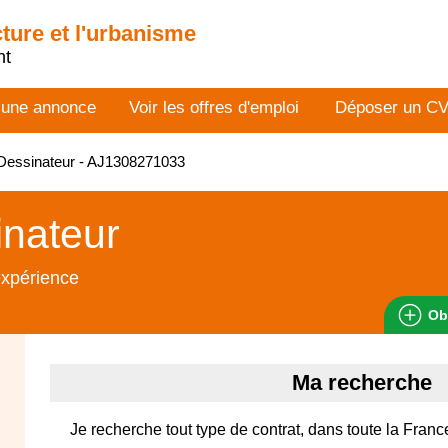
cture et l'urbanisme
nt
 une annonce
Voir les offres d'emploi
Déposer un C
Dessinateur - AJ1308271033
nateur
expérience
Ob
Ma recherche
Je recherche tout type de contrat, dans toute la Franc