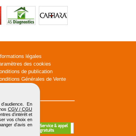
nformations légales
aramètres des cookies
onditions de publication
onditions Générales de Vente
lan du site
d'audience. En
 nos
CGV / CGU
res d'intérêt et
iser vos choix en
hanger d'avis en