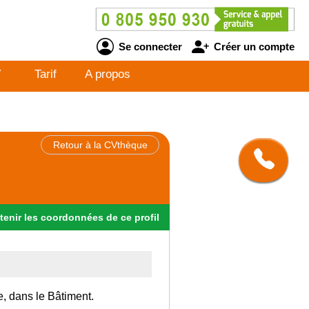
Se connecter
Créer un compte
V
Tarif
A propos
Retour à la CVthèque
tenir
les
coordonnées
de ce profil
e, dans le Bâtiment.