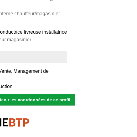
interne chauffeur/magasinier
onductrice livreuse installatrice
reur magasinier
, Vente, Management de
uction
enir les coordonnées de ce profil