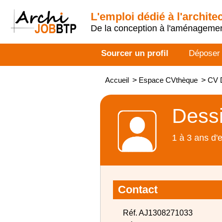
L'emploi dédié à l'archite
De la conception à l'aménageme
Sourcer un profil
Déposer
Accueil
>
Espace CVthèque
>
CV 
Dessi
1 à 3 ans d'
Contact
Réf. AJ1308271033