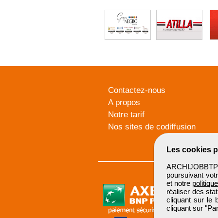
Contactez-nous
A propos
Notre tarif
Nos sites de codiffusion
Les cookies p
ARCHIJOBBTP u
poursuivant votr
et notre
politiqu
réaliser des sta
cliquant sur le
cliquant sur "P