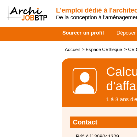
L'emploi dédié à l'archite
De la conception à l'aménageme
Sourcer un profil
Déposer
Accueil
>
Espace CVthèque
>
CV C
Calcu
d'affa
1 à 3 ans d'
Contact
Réf. AJ1309041229