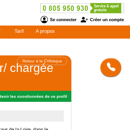
Se connecter
Créer un compte
V
Tarif
A propos
Retour à la CVthèque
ur/ chargée
tenir
les
coordonnées
de ce profil
Pays de la Loire, dans le