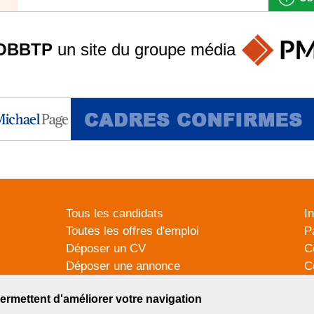
OBBTP
un site du groupe
média
Tous les candidats
I
Toutes les offres d'emploi
P
Déposer un CV
C
Déposer une annonce
C
Témoignages utilisateurs
P
ermettent d'améliorer votre navigation