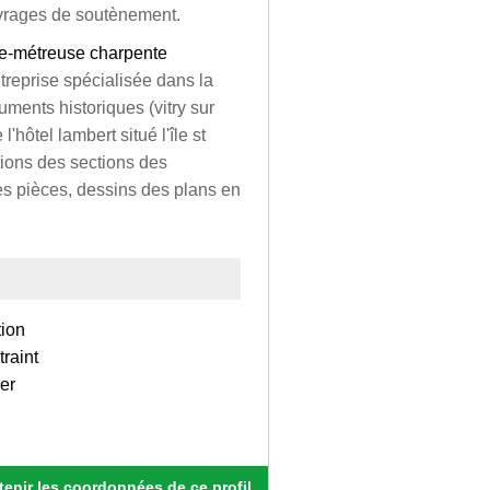
ouvrages de soutènement.
ce-métreuse charpente
treprise spécialisée dans la
uments historiques (vitry sur
'hôtel lambert situé l'île st
tions des sections des
s pièces, dessins des plans en
tion
raint
er
enir les coordonnées de ce profil