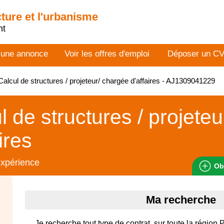
cture et l'urbanisme
nt
 une annonce
Voir les offres d'emploi
Déposer un C
alcul de structures / projeteur/ chargée d'affaires - AJ1309041229
l de structures / projete
ires
expérience
Ob
Ma recherche
Je recherche tout type de contrat, sur toute la région 