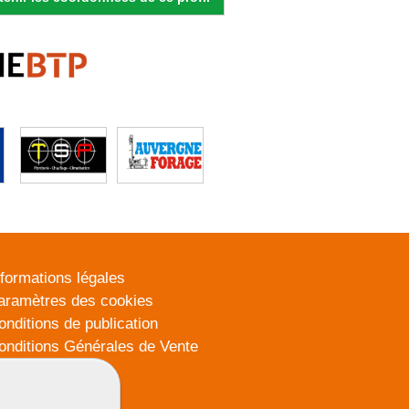
nformations légales
aramètres des cookies
onditions de publication
onditions Générales de Vente
lan du site