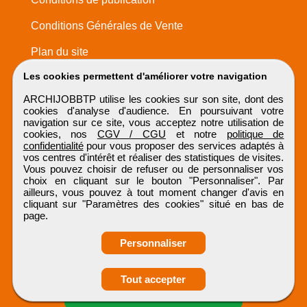
Conditions Générales de Vente
Plan du site
Les cookies permettent d'améliorer votre navigation
ARCHIJOBBTP utilise les cookies sur son site, dont des
cookies d'analyse d'audience. En poursuivant votre
navigation sur ce site, vous acceptez notre utilisation de
cookies, nos
CGV / CGU
et notre
politique de
confidentialité
pour vous proposer des services adaptés à
vos centres d'intérêt et réaliser des statistiques de visites.
Vous pouvez choisir de refuser ou de personnaliser vos
choix en cliquant sur le bouton "Personnaliser". Par
ailleurs, vous pouvez à tout moment changer d'avis en
cliquant sur "Paramètres des cookies" situé en bas de
page.
Personnaliser
Obtenir ses
Tout accepter
coordonnées
ARCHIJOBBTP
Tous droits réservés © 1999 - 2026