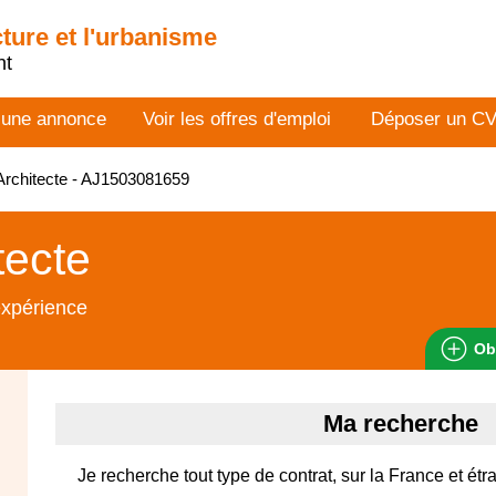
cture et l'urbanisme
nt
 une annonce
Voir les offres d'emploi
Déposer un C
rchitecte - AJ1503081659
tecte
expérience
Ob
Ma recherche
Je recherche tout type de contrat, sur la France et étra