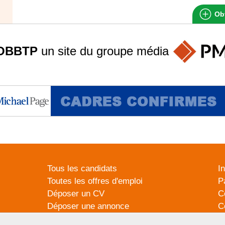
Obt
OBBTP
un site du groupe
média
Tous les candidats
I
Toutes les offres d'emploi
P
Déposer un CV
C
Déposer une annonce
C
Témoignages utilisateurs
P