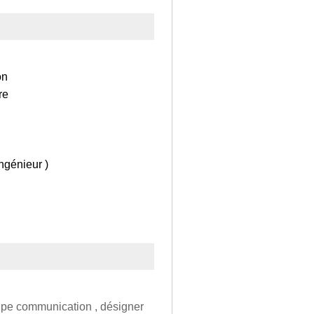
on
re
ngénieur )
n
uipe communication , désigner