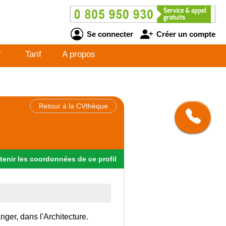
Se connecter
Créer un compte
V
Tarif
A propos
Retour à la CVthèque
tenir
les
coordonnées
de ce profil
nger, dans l'Architecture.