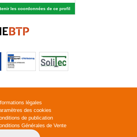
enir les coordonnées de ce profil
nformations légales
aramètres des cookies
onditions de publication
onditions Générales de Vente
lan du site