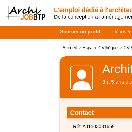
L'emploi dédié à l'archite
De la conception à l'aménageme
Sourcer un profil
Déposer
Accueil
>
Espace CVthèque
>
CV A
Archi
3 à 5 ans d'
Contact
Réf. AJ1503081659