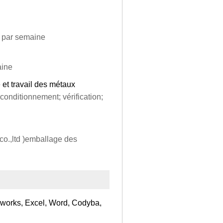
s par semaine
aine
 et travail des métaux
conditionnement; vérification;
co.,ltd )emballage des
dworks, Excel, Word, Codyba,