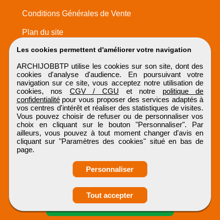
Conditions Générales de Vente
Plan du site
Les cookies permettent d'améliorer votre navigation
ARCHIJOBBTP utilise les cookies sur son site, dont des
cookies d'analyse d'audience. En poursuivant votre
navigation sur ce site, vous acceptez notre utilisation de
cookies, nos
CGV / CGU
et notre
politique de
confidentialité
pour vous proposer des services adaptés à
vos centres d'intérêt et réaliser des statistiques de visites.
Vous pouvez choisir de refuser ou de personnaliser vos
choix en cliquant sur le bouton "Personnaliser". Par
ailleurs, vous pouvez à tout moment changer d'avis en
cliquant sur "Paramètres des cookies" situé en bas de
page.
Personnaliser
Obtenir ses
Tout accepter
coordonnées
ARCHIJOBBTP
Tous droits réservés © 1999 - 2026