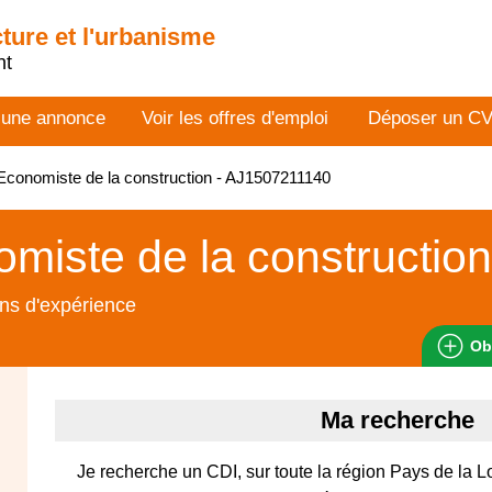
cture et l'urbanisme
nt
 une annonce
Voir les offres d'emploi
Déposer un C
conomiste de la construction - AJ1507211140
miste de la construction
ns d'expérience
Ob
Ma recherche
Je recherche un CDI, sur toute la région Pays de la 