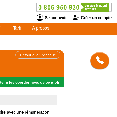
Se connecter
Créer un compte
V
Tarif
A propos
Retour à la CVthèque
tenir
les
coordonnées
de ce profil
Loire avec une rémunération