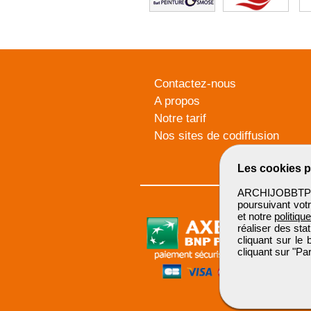
Contactez-nous
A propos
Notre tarif
Nos sites de codiffusion
Les cookies p
ARCHIJOBBTP u
poursuivant votr
et notre
politiqu
réaliser des sta
cliquant sur le
cliquant sur "P