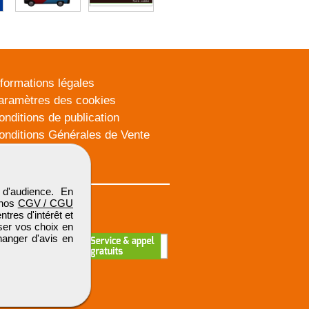
nformations légales
aramètres des cookies
onditions de publication
onditions Générales de Vente
lan du site
d'audience. En
 nos
CGV / CGU
res d'intérêt et
iser vos choix en
hanger d'avis en