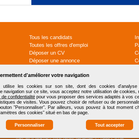
Tous les candidats
I
Toutes les offres d'emploi
P
Déposer un CV
C
Déposer une annonce
C
Témoignages utilisateurs
P
ermettent d'améliorer votre navigation
tilise les cookies sur son site, dont des cookies d'analyse 
e navigation sur ce site, vous acceptez notre utilisation de cookies,
e de confidentialité
pour vous proposer des services adaptés à vos cent
tistiques de visites. Vous pouvez choisir de refuser ou de personnal
 bouton "Personnaliser". Par ailleurs, vous pouvez à tout moment c
aramètres des cookies" situé en bas de page.
Personnaliser
Tout accepter
ARCHIJOBBTP
-
Tous droits réservés © 1999 - 2026