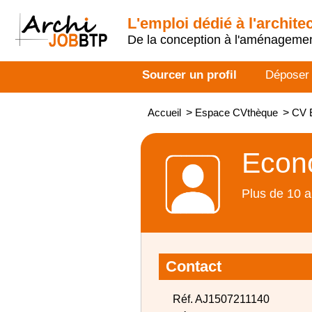
L'emploi dédié à l'archite
De la conception à l'aménageme
Sourcer un profil
Déposer
Accueil
>
Espace CVthèque
>
CV E
Econo
Plus de 10 a
Contact
Réf. AJ1507211140