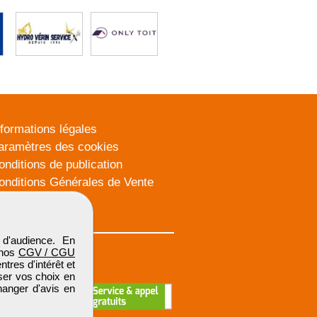
nformations légales
aramètres des cookies
onditions de publication
onditions Générales de Vente
lan du site
d'audience. En
 nos
CGV / CGU
res d'intérêt et
iser vos choix en
hanger d'avis en