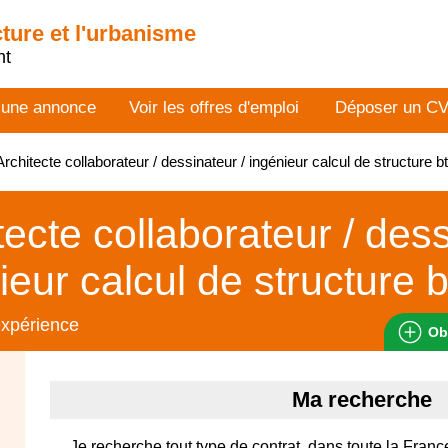
cture et l'urbanisme
nt
 une annonce
Voir les offres d'emploi
Déposer un C
rchitecte collaborateur / dessinateur / ingénieur calcul de structure 
tecte collaborateur / dess
ieur calcul de structure b
expérience
Ob
Ma recherche
Je recherche tout type de contrat, dans toute la France