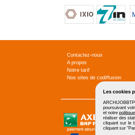
Contactez-nous
A propos
Notre tarif
Nos sites de codiffusion
Les cookies p
ARCHIJOBBTP u
poursuivant votr
et notre
politiqu
réaliser des sta
cliquant sur le
cliquant sur "P