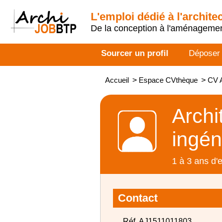
L'emploi dédié à l'archite
De la conception à l'aménageme
Sourcer un profil
Déposer
Accueil
>
Espace CVthèque
>
CV A
Archi
ingén
1 à 3 ans d'
Contact
Réf. AJ1511011803