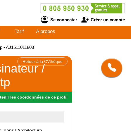
Se connecter
Créer un compte
V
Tarif
A propos
btp - AJ1511011803
Retour à la CVthèque
inateur /
tp
tenir
les
coordonnées
de ce profil
, dans l'Architecture.