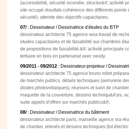
(accessibilité, sécurité incendie, structur&#; activité 
site occupé résultats cohérence des différents points
sécurité). atteinte des objectifs capacitaires.
07/
: Dessinateur / Dessinatrice d'études du BTP
dessinateur architecte 75 agence woa travail de reche
etudes capacitaires et de faisabilité sur chambres étud
de propositions de faisabilité.&#; activité principale
tertiaire en bois en partenariat avec nexity.
09/2011 - 09/2012
: Dessinateur-projeteur / Dessinat
dessinateur architecte 75 agence bruno rollet prépar
de marchés publics. détails techniques (serrurerie de
diodes photovoltaiques), réunions et suivi de chantie
maquette de la couverture, dessins techniqu&#;es. act
suite appels d'offres sur marchés publics&#;
08/
: Dessinateur / Dessinatrice du bâtiment
dessinateur architecte paris, marseille agence sra ré
de chantier, relevés et dessins techniques (lot électrici