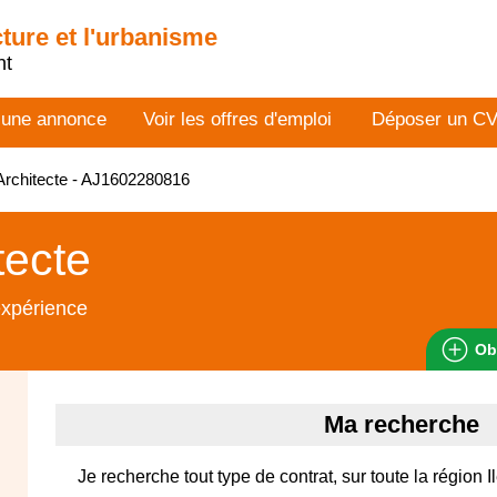
cture et l'urbanisme
nt
 une annonce
Voir les offres d'emploi
Déposer un C
rchitecte - AJ1602280816
tecte
expérience
Ob
Ma recherche
Je recherche tout type de contrat, sur toute la région 