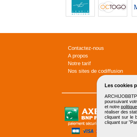
Contactez-nous
A propos
Notre tarif
Nos sites de codiffusion
Les cookies p
ARCHIJOBBTP u
poursuivant votr
et notre
politiqu
réaliser des sta
cliquant sur le
cliquant sur "P