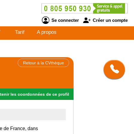
Se connecter
Créer un compte
V
Tarif
A propos
Retour à la CVthèque
tenir
les
coordonnées
de ce profil
Ile de France, dans