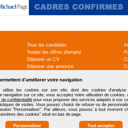
Tous les candidats
I
Toutes les offres d'emploi
P
Déposer un CV
C
Déposer une annonce
C
Témoignages utilisateurs
P
ermettent d'améliorer votre navigation
tilise les cookies sur son site, dont des cookies d'analyse 
e navigation sur ce site, vous acceptez notre utilisation de cookies,
e de confidentialité
pour vous proposer des services adaptés à vos cent
tistiques de visites. Vous pouvez choisir de refuser ou de personnal
 bouton "Personnaliser". Par ailleurs, vous pouvez à tout moment c
aramètres des cookies" situé en bas de page.
Personnaliser
Tout accepter