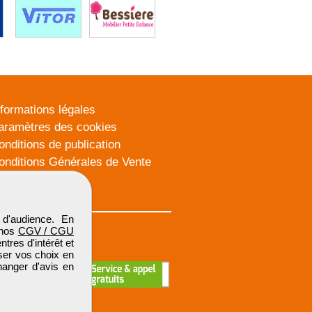
nformations légales
aramètres des cookies
onditions de publication
onditions Générales de Vente
lan du site
d'audience. En
 nos
CGV / CGU
res d'intérêt et
iser vos choix en
hanger d'avis en