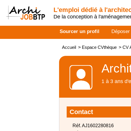
L'emploi dédié à l'archite
De la conception à l'aménageme
Sourcer un profil
Déposer
Accueil
>
Espace CVthèque
>
CV A
Archi
1 à 3 ans d'
Contact
Réf. AJ1602280816