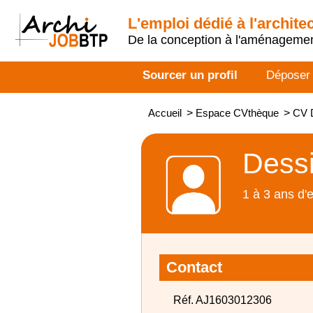
L'emploi dédié à l'archite
De la conception à l'aménageme
Sourcer un profil
Déposer
Accueil
>
Espace CVthèque
>
CV D
Dessi
1 à 3 ans d'
Contact
Réf. AJ1603012306