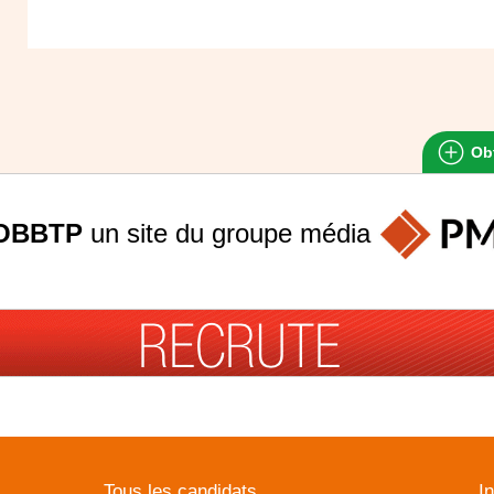
Obt
OBBTP
un site du groupe
média
Tous les candidats
I