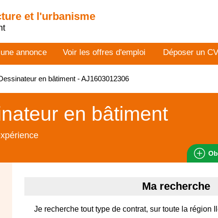
cture et l'urbanisme
nt
 une annonce
Voir les offres d'emploi
Déposer un C
essinateur en bâtiment - AJ1603012306
nateur en bâtiment
expérience
Ob
Ma recherche
Je recherche tout type de contrat, sur toute la région 