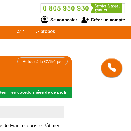
Se connecter
Créer un compte
V
Tarif
A propos
Retour à la CVthèque
tenir
les
coordonnées
de ce profil
Ile de France, dans le Bâtiment.