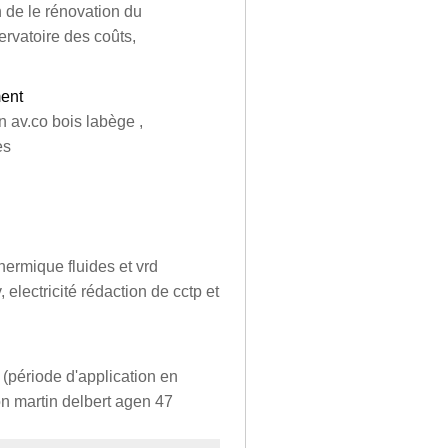
n de le rénovation du
ervatoire des coûts,
ment
n av.co bois labège ,
es
ermique fluides et vrd
electricité rédaction de cctp et
(période d'application en
n martin delbert agen 47