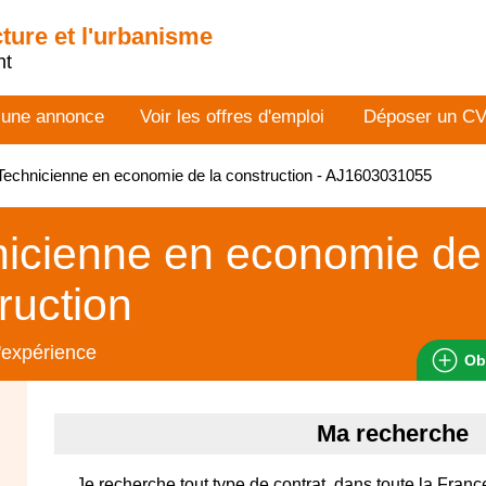
cture et l'urbanisme
nt
 une annonce
Voir les offres d'emploi
Déposer un C
echnicienne en economie de la construction - AJ1603031055
icienne en economie de 
ruction
'expérience
Ob
Ma recherche
Je recherche tout type de contrat, dans toute la Franc