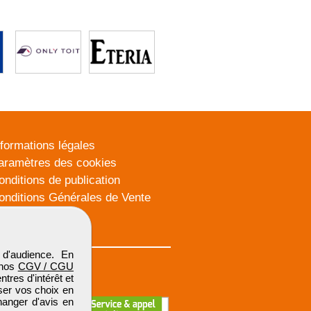
nformations légales
aramètres des cookies
onditions de publication
onditions Générales de Vente
lan du site
d'audience. En
 nos
CGV / CGU
res d'intérêt et
iser vos choix en
hanger d'avis en