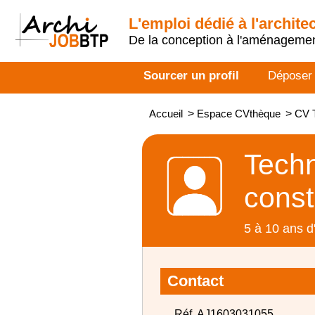
L'emploi dédié à l'archite
De la conception à l'aménageme
Sourcer un profil
Déposer
Accueil
>
Espace CVthèque
>
CV T
Techn
const
5 à 10 ans d
Contact
Réf. AJ1603031055