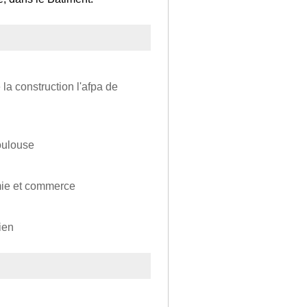
a construction l'afpa de
toulouse
mie et commerce
ien