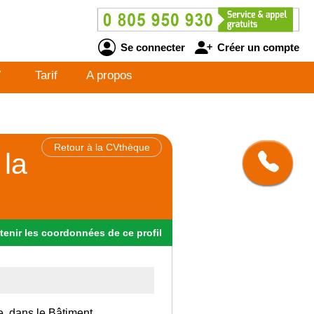
Se connecter
Créer un compte
V
Tarif
A propos
Retour à la CVthèque
la
tenir
les
coordonnées
de ce profil
e, dans le Bâtiment.