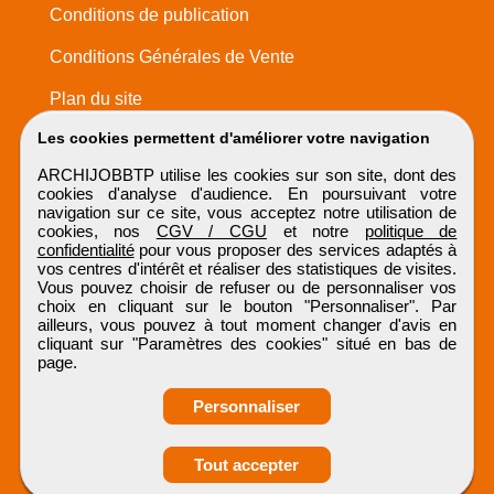
Conditions de publication
Conditions Générales de Vente
Plan du site
Les cookies permettent d'améliorer votre navigation
ARCHIJOBBTP utilise les cookies sur son site, dont des
cookies d'analyse d'audience. En poursuivant votre
navigation sur ce site, vous acceptez notre utilisation de
cookies, nos
CGV / CGU
et notre
politique de
confidentialité
pour vous proposer des services adaptés à
vos centres d'intérêt et réaliser des statistiques de visites.
Vous pouvez choisir de refuser ou de personnaliser vos
choix en cliquant sur le bouton "Personnaliser". Par
ailleurs, vous pouvez à tout moment changer d'avis en
cliquant sur "Paramètres des cookies" situé en bas de
page.
Personnaliser
Obtenir ses
Tout accepter
coordonnées
ARCHIJOBBTP