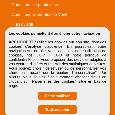
Conditions de publication
Conditions Générales de Vente
Plan du site
Les cookies permettent d'améliorer votre navigation
ARCHIJOBBTP utilise les cookies sur son site, dont des
cookies d'analyse d'audience. En poursuivant votre
navigation sur ce site, vous acceptez notre utilisation de
cookies, nos
CGV / CGU
et notre
politique de
confidentialité
pour vous proposer des services adaptés à
vos centres d'intérêt et réaliser des statistiques de visites.
Vous pouvez choisir de refuser ou de personnaliser vos
choix en cliquant sur le bouton "Personnaliser". Par
ailleurs, vous pouvez à tout moment changer d'avis en
cliquant sur "Paramètres des cookies" situé en bas de
page.
Personnaliser
Obtenir ses
Tout accepter
coordonnées
ARCHIJOBBTP