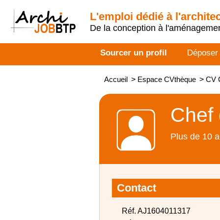
L'emploi dédié à l'archite
De la conception à l'aménageme
Sourcer un profil
Déposer
Accueil
>
Espace CVthèque
>
CV C
Chef 
Plus de 10 a
Contact
Réf. AJ1604011317