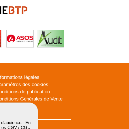
nformations légales
aramètres des cookies
onditions de publication
onditions Générales de Vente
lan du site
d'audience. En
 nos
CGV / CGU