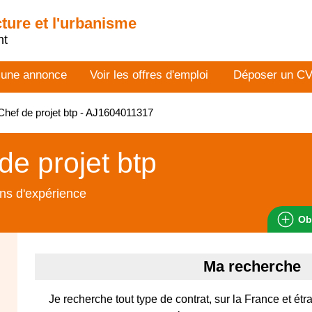
cture et l'urbanisme
nt
 une annonce
Voir les offres d'emploi
Déposer un C
hef de projet btp - AJ1604011317
de projet btp
ns d'expérience
Ob
Ma recherche
Je recherche tout type de contrat, sur la France et é