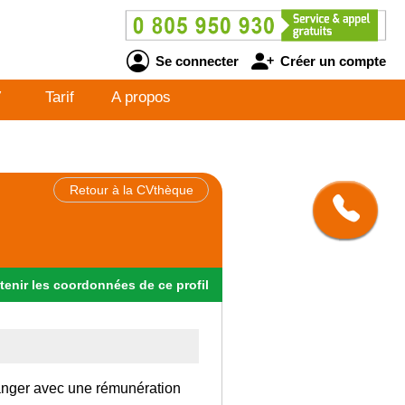
Se connecter
Créer un compte
V
Tarif
A propos
Retour à la CVthèque
tenir
les
coordonnées
de ce profil
tranger avec une rémunération