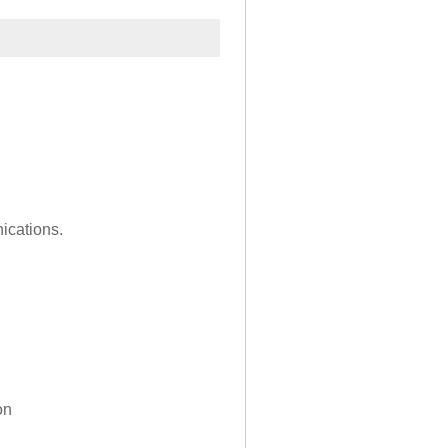
ications.
on