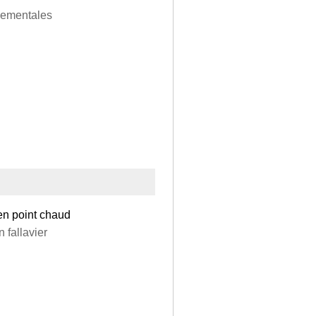
nnementales
en point chaud
 fallavier