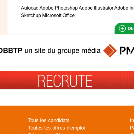
Autocad Adobe Photoshop Adobe Illustrator Adobe I
Sketchup Microsoft Office
Obt
OBBTP
un site du groupe
média
Tous les candidats
I
Toutes les offres d'emploi
P