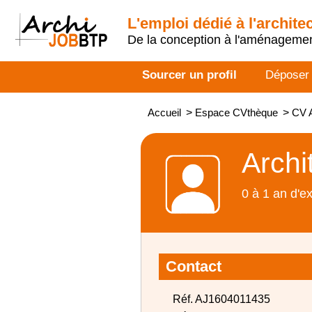
L'emploi dédié à l'archite
De la conception à l'aménageme
Sourcer un profil
Déposer
Accueil
>
Espace CVthèque
>
CV A
Archi
0 à 1 an d'e
Contact
Réf. AJ1604011435