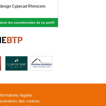
ndesign Cypecad Rhinocero
enir les coordonnées de ce profil
nformations légales
aramètres des cookies