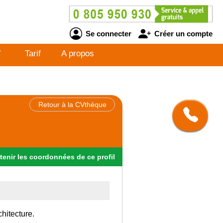
Se connecter
Créer un compte
V
Tarif
A propos
Retour à la CVthèque
tenir
les
coordonnées
de ce profil
hitecture.