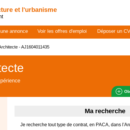
cture et l'urbanisme
nt
 une annonce
Voir les offres d'emploi
Déposer un C
rchitecte - AJ1604011435
tecte
xpérience
Ob
Ma recherche
Je recherche tout type de contrat, en PACA, dans l'Arc