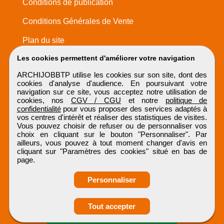
Conditions de publication
Conditions Générales de Vente
Plan du site
Les cookies permettent d'améliorer votre navigation
ARCHIJOBBTP utilise les cookies sur son site, dont des
cookies d'analyse d'audience. En poursuivant votre
navigation sur ce site, vous acceptez notre utilisation de
cookies, nos
CGV / CGU
et notre
politique de
confidentialité
pour vous proposer des services adaptés à
vos centres d'intérêt et réaliser des statistiques de visites.
Vous pouvez choisir de refuser ou de personnaliser vos
choix en cliquant sur le bouton "Personnaliser". Par
ailleurs, vous pouvez à tout moment changer d'avis en
cliquant sur "Paramètres des cookies" situé en bas de
page.
Personnaliser
Obtenir ses
Tout accepter
coordonnées
ARCHIJOBBTP
Tous droits réservés © 1999 - 2026