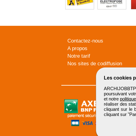
Contactez-nous
A propos
Notre tarif
Nos sites de codiffusion
Les cookies p
ARCHIJOBBTP u
poursuivant votr
et notre
politiqu
réaliser des sta
cliquant sur le
cliquant sur "P