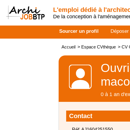
L'emploi dédié à l'archite
De la conception à l'aménageme
Sourcer un profil
Déposer
Accueil
>
Espace CVthèque
>
CV O
Ouvri
maco
0 à 1 an d'e
Contact
Réf. AJ1604251550