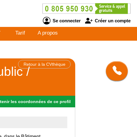
Se connecter
Créer un compte
V
Tarif
A propos
Retour à la CVthèque
blic /
tenir
les
coordonnées
de ce profil
e, dans le Bâtiment.