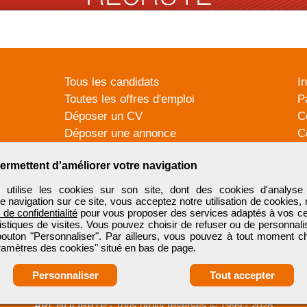
Tous les candidats
I
Toutes les offres d'emploi
P
Déposer un CV
C
Déposer une annonce
C
Témoignages utilisateurs
P
ermettent d'améliorer votre navigation
tilise les cookies sur son site, dont des cookies d'analyse 
e navigation sur ce site, vous acceptez notre utilisation de cookies,
e de confidentialité
pour vous proposer des services adaptés à vos cent
tistiques de visites. Vous pouvez choisir de refuser ou de personnal
 bouton "Personnaliser". Par ailleurs, vous pouvez à tout moment c
aramètres des cookies" situé en bas de page.
Personnaliser
Tout accepter
ARCHIJOBBTP
-
Tous droits réservés © 1999 - 2026