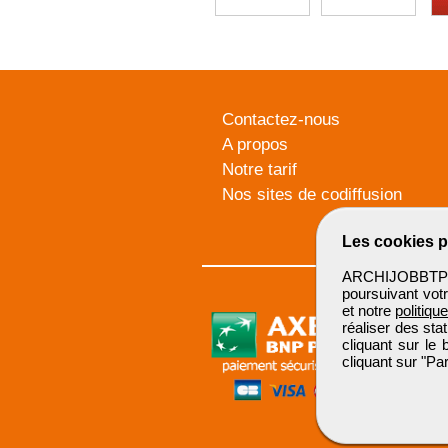
Contactez-nous
A propos
Notre tarif
Nos sites de codiffusion
Les cookies p
ARCHIJOBBTP u
poursuivant votr
et notre
politiqu
réaliser des sta
cliquant sur le
cliquant sur "P