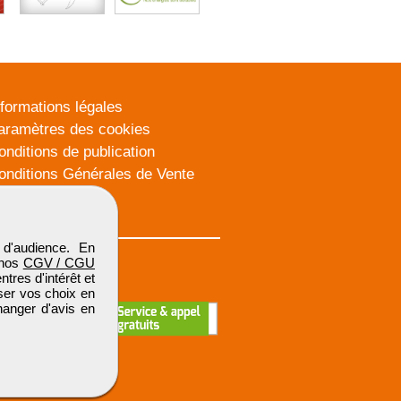
nformations légales
aramètres des cookies
onditions de publication
onditions Générales de Vente
lan du site
d'audience. En
 nos
CGV / CGU
res d'intérêt et
iser vos choix en
hanger d'avis en