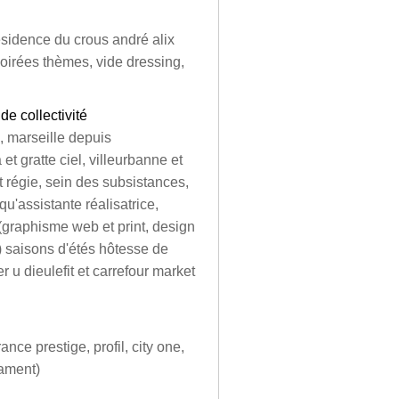
ésidence du crous andré alix
soirées thèmes, vide dressing,
de collectivité
, marseille depuis
et gratte ciel, villeurbanne et
t régie, sein des subsistances,
qu'assistante réalisatrice,
(graphisme web et print, design
9) saisons d'étés hôtesse de
u dieulefit et carrefour market
nce prestige, profil, city one,
tament)