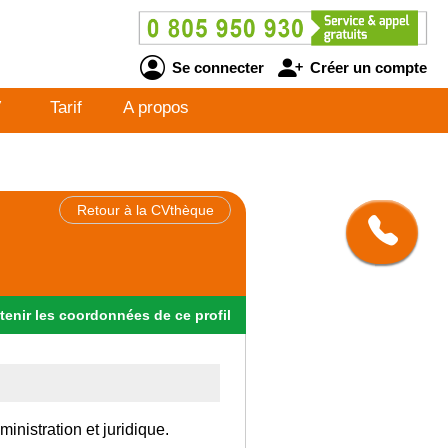
Se connecter
Créer un compte
V
Tarif
A propos
Retour à la CVthèque
tenir
les
coordonnées
de ce profil
inistration et juridique.