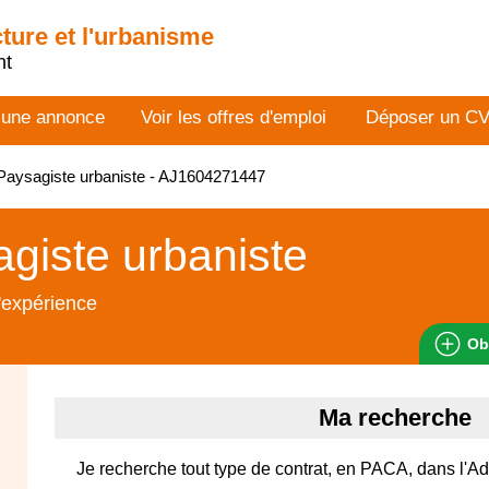
cture et l'urbanisme
nt
 une annonce
Voir les offres d'emploi
Déposer un C
aysagiste urbaniste - AJ1604271447
giste urbaniste
'expérience
Ob
Ma recherche
Je recherche tout type de contrat, en PACA, dans l'Adm