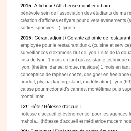
2015
: Afficheur / Afficheuse mobilier urbain
bénévole sein de l'association des étudiants de ma r
création d'affiches et flyers pour divers événements (
sorties sportives... ), lyon 5.
2015
: Gérant adjoint / Gérante adjointe de restaurant 
employée pour le restaurant dunk, (cuisine et service)
surveillances d'examens l'iut de lyon 1 site de la doua 
insa de lyon. 1 mois en tant qu'assistante technique e
lyon. (théâtre, danse, cirque, musique) 1 mois en tant 
conceptrice de raphaël cheze, designer en freelance 
produit, plv, packaging, stand, modélisation), lyon (6
caisse pour mcdonald's cannes, montélimar puis super 
montélimar
12/
: Hôte / Hôtesse d'accueil
hôtesse d'accueil et événementiel pour les agences fra
mahola... (hôtesse d'accueil et médiatrice mucem no