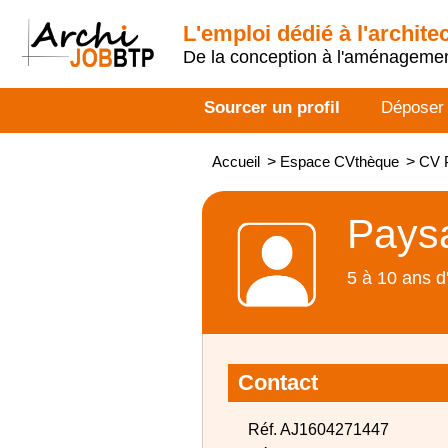
L'emploi dédié à l'archite
De la conception à l'aménageme
Sourcer un profil
Déposer
Accueil
>
Espace CVthèque
>
CV P
Paysa
5 à 10 ans d
Contact
Réf. AJ1604271447