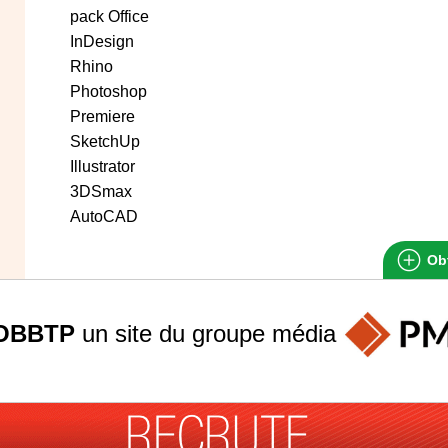
pack Office
InDesign
Rhino
Photoshop
Premiere
SketchUp
Illustrator
3DSmax
AutoCAD
Obt
OBBTP
un site du groupe
média