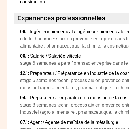
construction.
Expériences professionnelles
06/
: Ingénieur biomédical / Ingénieure biomédicale en
cdd techni process aix en provence entreprise dans le
alimentaire , pharmaceutique, la chimie, la cosmetiqu
06/
: Salarié / Salariée viticole
stage 6 semaines a pera florensac entreprise dans le s
12/
: Préparateur / Préparatrice en industrie de la co
stage 6 semaines techni process aix en provence entr
industriel (agro alimentaire , pharmaceutique, la chim
04/
: Préparateur / Préparatrice en industrie de la co
stage 8 semaines techni process aix en provence entr
industriel (agro alimentaire , pharmaceutique, la chim
07/
: Agent / Agente de maîtrise de la métallurgie