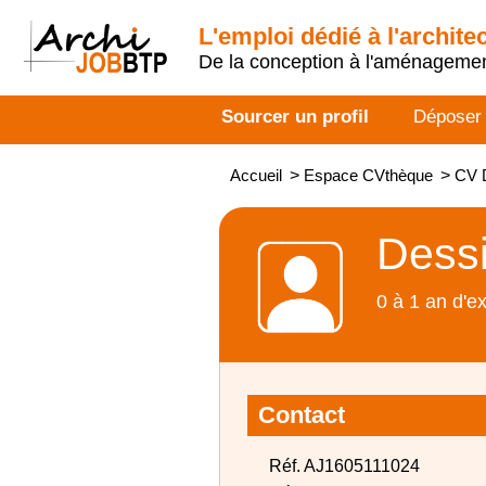
L'emploi dédié à l'archite
De la conception à l'aménageme
Sourcer un profil
Déposer
Accueil
>
Espace CVthèque
>
CV D
Dessi
0 à 1 an d'e
Contact
Réf. AJ1605111024