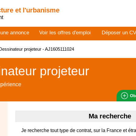
cture et l'urbanisme
nt
 une annonce
Voir les offres d'emploi
Déposer un C
essinateur projeteur - AJ1605111024
nateur projeteur
xpérience
Ob
Ma recherche
Je recherche tout type de contrat, sur la France et ét