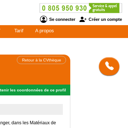
Se connecter
Créer un compte
V
Tarif
A propos
Retour à la CVthèque
tenir
les
coordonnées
de ce profil
ranger, dans les Matériaux de