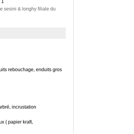
 1
 sesini & longhy filiale du
nduits rebouchage, enduits gros
rbré, incrustation
x ( papier kraft,