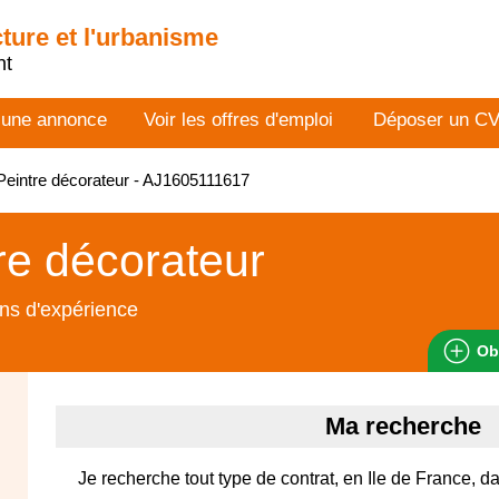
cture et l'urbanisme
nt
 une annonce
Voir les offres d'emploi
Déposer un C
eintre décorateur - AJ1605111617
re décorateur
ns d'expérience
Ob
Ma recherche
Je recherche tout type de contrat, en Ile de France, 