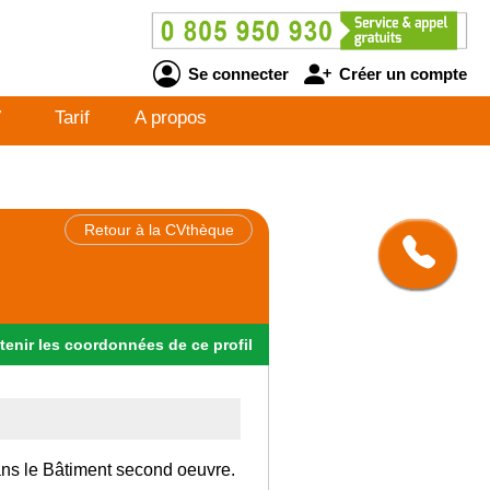
Se connecter
Créer un compte
V
Tarif
A propos
Retour à la CVthèque
tenir
les
coordonnées
de ce profil
dans le Bâtiment second oeuvre.