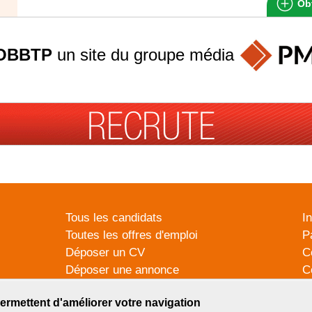
Obt
OBBTP
un site du groupe
média
Tous les candidats
I
Toutes les offres d'emploi
P
Déposer un CV
C
Déposer une annonce
C
Témoignages utilisateurs
P
ermettent d'améliorer votre navigation