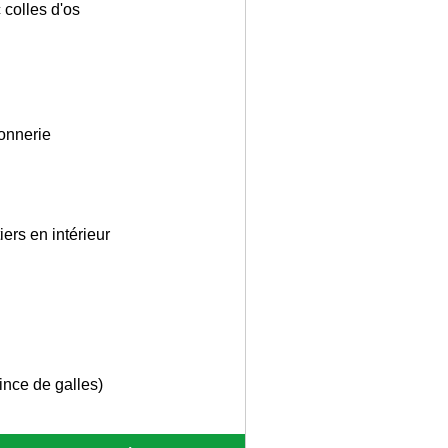
 colles d'os
çonnerie
ers en intérieur
rince de galles)