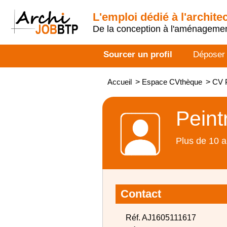
L'emploi dédié à l'archite
De la conception à l'aménageme
Sourcer un profil
Déposer
Accueil
>
Espace CVthèque
>
CV P
Peint
Plus de 10 a
Contact
Réf. AJ1605111617