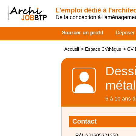
L'emploi dédié à l'archite
De la conception à l'aménageme
Sourcer un profil
Déposer
Accueil
>
Espace CVthèque
>
CV D
Dessi
métal
5 à 10 ans d
Contact
Réf. AJ1605221350