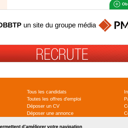
Obt
OBBTP
un site du groupe
média
Tous les candidats
I
Toutes les offres d'emploi
P
Déposer un CV
C
Déposer une annonce
C
Témoignages utilisateurs
P
ermettent d'améliorer votre navigation