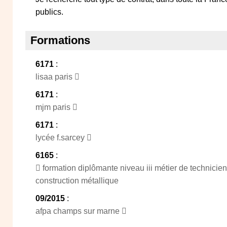
publics.
Formations
6171
:
lisaa paris 
6171
:
mjm paris 
6171
:
lycée f.sarcey 
6165
:
 formation diplômante niveau iii métier de technicie
construction métallique
09/2015
:
afpa champs sur marne 