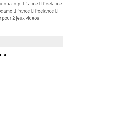
 europacorp  france  freelance
zogame  france  freelance 
s pour 2 jeux vidéos
ique