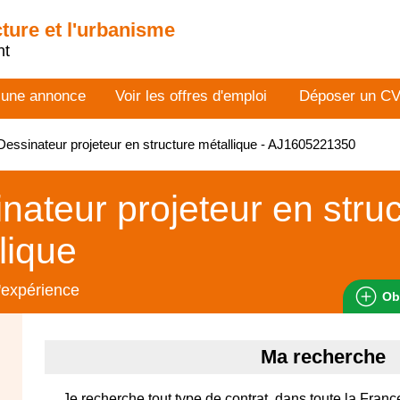
cture et l'urbanisme
nt
 une annonce
Voir les offres d'emploi
Déposer un C
essinateur projeteur en structure métallique - AJ1605221350
nateur projeteur en stru
lique
'expérience
Ob
Ma recherche
Je recherche tout type de contrat, dans toute la France